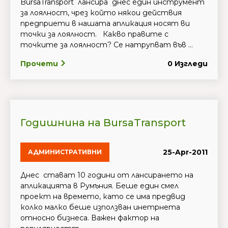
BursaTransport лансира днес един инструмент
за лоялност, чрез който някои действия
предприети в нашата апликация носят ви
точки за лоялност. Какво правите с
точките за лоялност? Се натрупват във ...
Прочети
0 Изгледи
Годишнина на BursaTransport
25-Apr-2011
АДМИНИСТРАТИВНИ
Днес стават 10 години от лансирането на
апликацията в Румъния. Беше един смел
проект на времето, като се има предвид
колко малко беше използван инетрнета
относно бизнеса. Важен фактор на