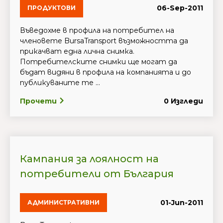
06-Sep-2011
ПРОДУКТОВИ
Въведохме в профила на потребител на
членовете BursaTransport възможността да
прикачват една лична снимка.
Потребителските снимки ще могат да
бъдат видяни в профила на компанията и до
публикуваните те ...
Прочети
0 Изгледи
Кампания за лоялност на
потребители от България
01-Jun-2011
АДМИНИСТРАТИВНИ