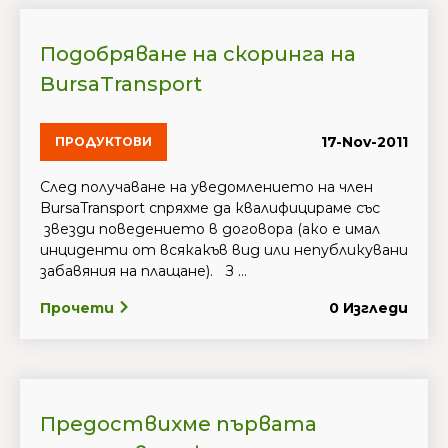
Подобряване на скоринга на
BursaTransport
17-Nov-2011
ПРОДУКТОВИ
След получаване на уведомлението на член
BursaTransport спряхме да квалифицираме със
звезди поведението в договора (ако е имал
инциденти от всякакъв вид или непубликувани
забавяния на плащане). З ...
Прочети
0 Изгледи
Предоствихме първата