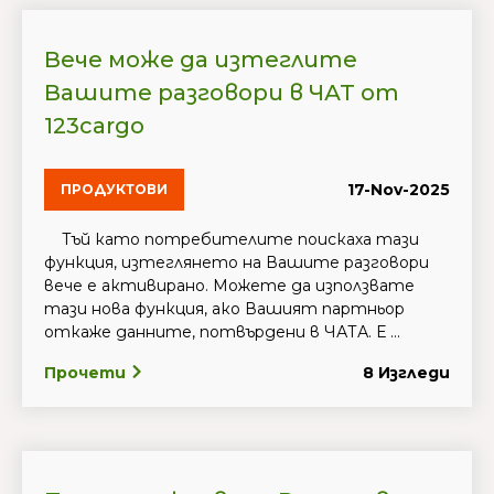
Вече може да изтеглите
Вашите разговори в ЧАТ от
123cargo
17-Nov-2025
ПРОДУКТОВИ
Тъй като потребителите поискаха тази
функция, изтеглянето на Вашите разговори
вече е активирано. Можете да използвате
тази нова функция, ако Вашият партньор
откаже данните, потвърдени в ЧАТА. Е ...
Прочети
8 Изгледи