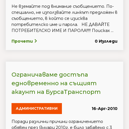
Не вземайте под внимание съобщението. По-
специално, не използвайте линкът предложен в
съобщението, в който се изисква
потребителско име и парола. НЕ ДАВАЙТЕ
ПОТРЕБИТЕЛСКО ИМЕ И ПАРОЛА!!!!! Поисках ...
Прочети
0 Изгледи
Ограничаваме достъпа
едновременно на същият
акаунт на БурсаТранспорт
16-Apr-2010
АДМИНИСТРАТИВНИ
Поради различни причини ограничението
обявен през Януари 2010г. е било забавено с 3