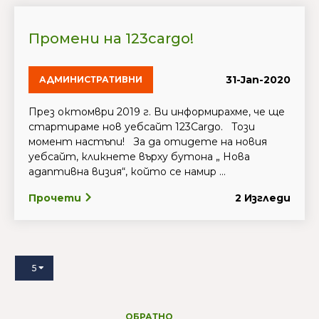
Промени на 123cargo!
31-Jan-2020
АДМИНИСТРАТИВНИ
През октомври 2019 г. Ви информирахме, че ще
стартираме нов уебсайт 123Cargo. Този
момент настъпи! За да отидете на новия
уебсайт, кликнете върху бутона „ Нова
адаптивна визия“, който се намир ...
Прочети
2 Изгледи
5
ОБРАТНО