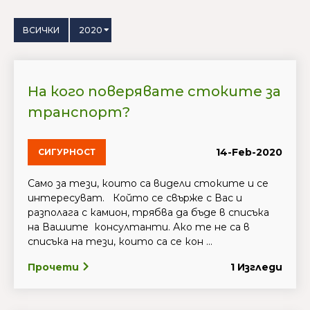
ВСИЧКИ
2020
На кого поверявате стоките за
транспорт?
14-Feb-2020
СИГУРНОСТ
Само за тези, които са видели стоките и се
интересуват. Който се свърже с Вас и
разполага с камион, трябва да бъде в списъка
на Вашите консултанти. Ако те не са в
списъка на тези, които са се кон ...
Прочети
1 Изгледи