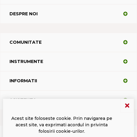
DESPRE NOI
COMUNITATE
INSTRUMENTE
INFORMATII
ASISTENTA
Acest site foloseste cookie. Prin navigarea pe
acest site, va exprimati acordul in privinta
Termeni si conditii
Politica de confidentialitate
Marci inregistrate Dacodasoft
folosirii cookie-urilor.