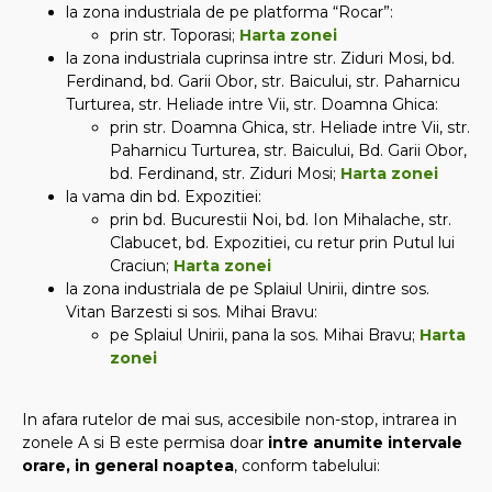
la zona industriala de pe platforma “Rocar”:
prin str. Toporasi;
Harta zonei
la zona industriala cuprinsa intre str. Ziduri Mosi, bd.
Ferdinand, bd. Garii Obor, str. Baicului, str. Paharnicu
Turturea, str. Heliade intre Vii, str. Doamna Ghica:
prin str. Doamna Ghica, str. Heliade intre Vii, str.
Paharnicu Turturea, str. Baicului, Bd. Garii Obor,
bd. Ferdinand, str. Ziduri Mosi;
Harta zonei
la vama din bd. Expozitiei:
prin bd. Bucurestii Noi, bd. Ion Mihalache, str.
Clabucet, bd. Expozitiei, cu retur prin Putul lui
Craciun;
Harta zonei
la zona industriala de pe Splaiul Unirii, dintre sos.
Vitan Barzesti si sos. Mihai Bravu:
pe Splaiul Unirii, pana la sos. Mihai Bravu;
Harta
zonei
In afara rutelor de mai sus, accesibile non-stop, intrarea in
zonele A si B este permisa doar
intre anumite intervale
orare, in general noaptea
, conform tabelului: