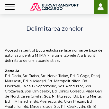
Delimitarea zonelor
Accesul in centrul Bucurestiului se face numai pe baza de
autorizatii pentru MTMA >= 5 tone. Zonele A si B sunt
delimitate de urmatoarele strazi:
Zona A:
Bd. Dacia, Str. Traian, Str. Nerva Traian, Bd. O.Goga, Pasaj
Mărăşeşti, Bd. Mărăşeşti, Str. Mitropolit Nifon, Bd.
Libertăţii, Calea 13 Septembrie, Şos. Pandurilor, Şos.
Grozăveşti, Şos. Orhideelor, Bd. Dinicu Golescu, Piaţa Gării
de Nord, Calea Griviţei, Şos. N. Titulescu, Bd. Banu Manta,
Bd. I. Mihalache, Bd. Averescu, Bd. C-tin Prezan, Bd.
Aviatorilor, Bd. Mircea Eliade, Str. P.I. Ceaikovski, Str. B.