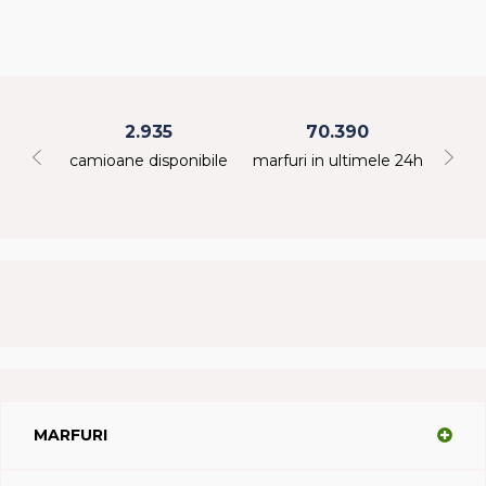
2.935
70.390
bile
camioane disponibile
marfuri in ultimele 24h
cami
MARFURI