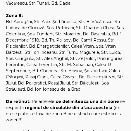
Văcărescu, Str. Tunari, Bd. Dacia.
Zona B:
Bd. Aerogării, Str. Alex. Şerbănescu, Str. B. Văcărescu, Str.
Fabrica de Glucoză, Şos. Petricani, Str. Doamna Ghica, Şos.
Colentina, Şos. Fundeni, Str. Morarilor, Bd. Basarabia, Bd. 1
Decembrie 1918, Bd. Th. Pallady, Bd. Camil Ressu, Str.
Fizicienilor, Bd. Energeticienilor, Calea Vitan, Şos. Vitan
Bârzeşti, Str. Ion Iriceanu, Str. Turnu Măgurele, Str. Luică,
Şos. Giurgiului, Str. Alex.Anghel, Str. Zeţarilor, Prelungurea
Ferentari, Calea Ferentari, Str. M. Sebastian, Calea 13
Septembrie, Bd. Ghencea, Str. Braşov, Şos. Virtuţii, Calea
Crângaşi, Pasaj Grant, Calea Griviţei, Bd. Bucureştii Noi, Str.
Jiului, Bd. Poligrafiei, Pasaj Jiului, Str. Băiculeşti, Şos.
Străuleşti, Bd. Ion Ionescu de la Brad.
De retinut:
Pe arterele
ce delimiteaza una din zone
se
respecta
regimul de circulatie din afara acesteia
(ex:
nu se plateste taxa de zona B pe o strada care este limita
zonei B)