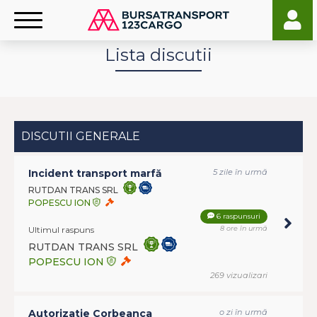
Lista discutii
DISCUTII GENERALE
Incident transport marfă
5 zile în urmă
RUTDAN TRANS SRL
POPESCU ION
6 raspunsuri
Ultimul raspuns
8 ore în urmă
RUTDAN TRANS SRL
POPESCU ION
269 vizualizari
Autorizatie Corbeanca
o zi în urmă