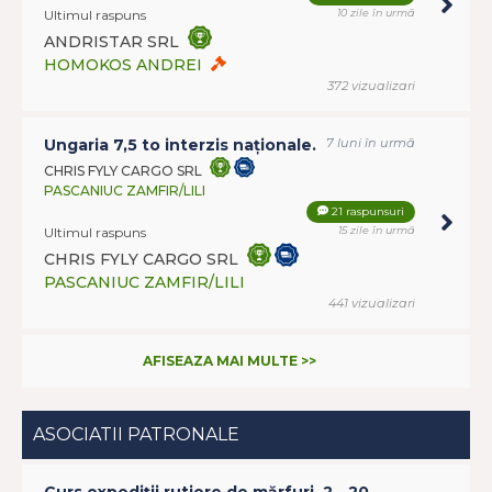
Ultimul raspuns
10 zile în urmă
ANDRISTAR SRL
HOMOKOS ANDREI
372 vizualizari
Ungaria 7,5 to interzis naționale.
7 luni în urmă
CHRIS FYLY CARGO SRL
PASCANIUC ZAMFIR/LILI
21 raspunsuri
Ultimul raspuns
15 zile în urmă
CHRIS FYLY CARGO SRL
PASCANIUC ZAMFIR/LILI
441 vizualizari
AFISEAZA MAI MULTE >>
ASOCIATII PATRONALE