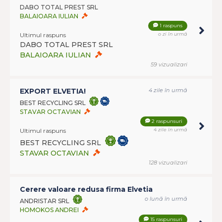
DABO TOTAL PREST SRL
BALAIOARA IULIAN
1 raspuns
Ultimul raspuns
o zi în urmă
DABO TOTAL PREST SRL
BALAIOARA IULIAN
59 vizualizari
EXPORT ELVETIA!
4 zile în urmă
BEST RECYCLING SRL
STAVAR OCTAVIAN
2 raspunsuri
Ultimul raspuns
4 zile în urmă
BEST RECYCLING SRL
STAVAR OCTAVIAN
128 vizualizari
Cerere valoare redusa firma Elvetia
o lună în urmă
ANDRISTAR SRL
HOMOKOS ANDREI
15 raspunsuri