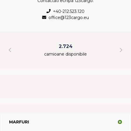
Contactati echipa 123cargo:
+40-212.523.120
office@123cargo.eu
2.724
camioane disponibile
MARFURI