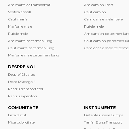
Am marfa de transportat!
Am camion liber!
Verifica email!
Caut camion
Caut marfa
Camioanele mele libere
Marfurile mele
Rutele mele
Rutele mele
Am camion pe termen lun
Am marfa pe termen lung!
Caut camion pe termen lu
Caut marfa pe termen lung
Camioanele mele pe terme
Marfurile mele pe termen lung
DESPRE NOI
Despre 123cargo
De ce 123cargo ?
Pentru transportatori
Pentru expeditori
COMUNITATE
INSTRUMENTE
Lista discutii
Distante rutiere Europa
Mica publicitate
Tarifar BursaTransport