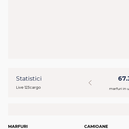
3
Statistici
2.961
67.
Live 123cargo
nibile
camioane disponibile
marfuri in 
MARFURI
CAMIOANE