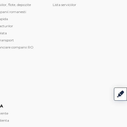
lor, flote, depozite
Lista serviciilor
mpanii romanesti
apida
cturilor
plata
transport
anciare companii RO
TA
cvente
stenta