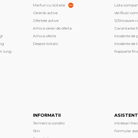
Marfuri cu licitatie
Lista companii
Cererile active
Verificari co
Ofertele active
123Incasare r
Arhiva cereri de oferta
Garantarea fa
g!
Arhiva oferte
Incidente de 
ng
Despre licitatii
Incidente de 
n lung
Rapoarte fin
INFORMATII
ASISTEN
Termeni si conditii
Intrebari fre
Stiri
Formular asi