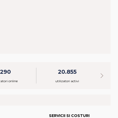
290
20.855
zatori online
utilizatori activi
ma
SERVICII SI COSTURI