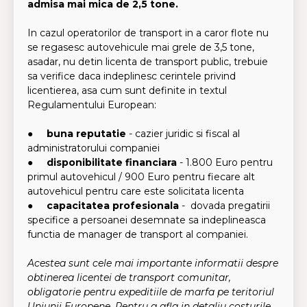
admisa mai mica de 2,5 tone.
In cazul operatorilor de transport in a caror flote nu
se regasesc autovehicule mai grele de 3,5 tone,
asadar, nu detin licenta de transport public, trebuie
sa verifice daca indeplinesc cerintele privind
licentierea, asa cum sunt definite in textul
Regulamentului European:
●
buna reputatie
- cazier juridic si fiscal al
administratorului companiei
●
disponibilitate financiara
- 1.800 Euro pentru
primul autovehicul / 900 Euro pentru fiecare alt
autovehicul pentru care este solicitata licenta
●
capacitatea profesionala
- dovada pregatirii
specifice a persoanei desemnate sa indeplineasca
functia de manager de transport al companiei.
Acestea sunt cele mai importante informatii despre
obtinerea licentei de transport comunitar,
obligatorie pentru expeditiile de marfa pe teritoriul
Uniunii Europene. Pentru a afla in detaliu costurile