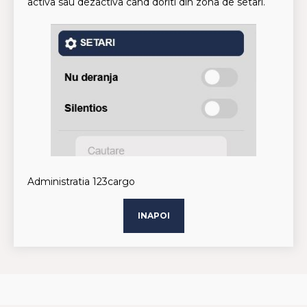
activa sau dezactiva cand doriti din zona de setari.
Administratia 123cargo
INAPOI