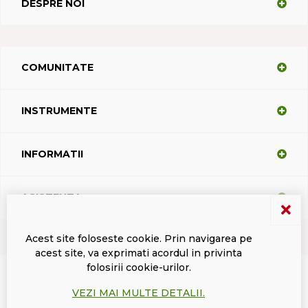
DESPRE NOI
COMUNITATE
INSTRUMENTE
INFORMATII
ASISTENTA
Acest site foloseste cookie. Prin navigarea pe
acest site, va exprimati acordul in privinta
Termeni si conditii
Politica de confidentialitate
Marci inregistrate Dacodasoft
folosirii cookie-urilor.
ISL Light Client
VEZI MAI MULTE DETALII.
© 2026 DacodaSoft SRL