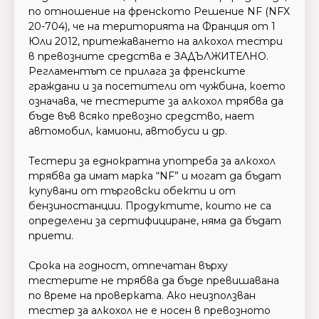
по отношение на френското Решение NF (NFX
20-704), че на територията на Франция от 1
Юли 2012, притежаването на алкохол тестри
в превозните средства е ЗАДЪЛЖИТЕЛНО.
Регламентът се прилага за френските
граждани и за посетители от чужбина, което
означава, че тестерите за алкохол трябва да
бъде във всяко превозно средство, нает
автомобил, камиони, автобуси и др.
Тестери за еднократна употреба за алкохол
трябва да имат марка “NF” и могат да бъдат
купувани от търговски обекти и от
бензиностанции. Продуктите, които не са
определени за сертифициране, няма да бъдат
приети.
Срока на годност, отпечатан върху
тестерите не трябва да бъде превишавана
по време на проверката. Ако неизползван
тестер за алкохол не е носен в превозното