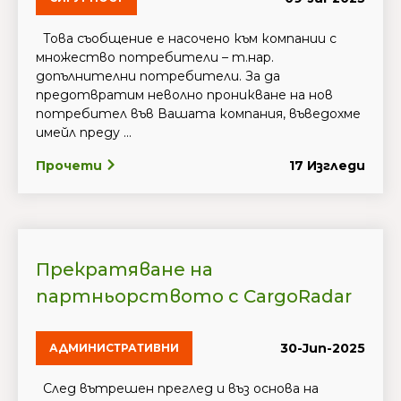
Това съобщение е насочено към компании с
множество потребители – т.нар.
допълнителни потребители. За да
предотвратим неволно проникване на нов
потребител във Вашата компания, въведохме
имейл преду ...
Прочети
17 Изгледи
Прекратяване на
партньорството с CargoRadar
30-Jun-2025
АДМИНИСТРАТИВНИ
След вътрешен преглед и въз основа на