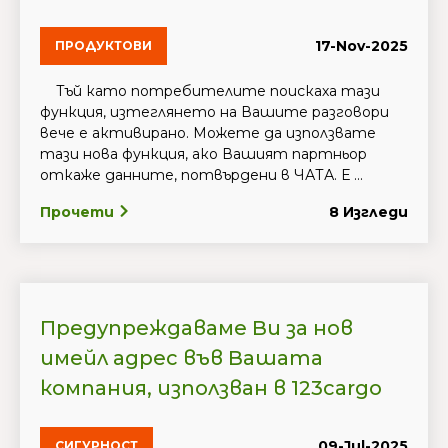
17-Nov-2025
ПРОДУКТОВИ
Тъй като потребителите поискаха тази
функция, изтеглянето на Вашите разговори
вече е активирано. Можете да използвате
тази нова функция, ако Вашият партньор
откаже данните, потвърдени в ЧАТА. Е ...
Прочети
8 Изгледи
Предупреждаваме Ви за нов
имейл адрес във Вашата
компания, използван в 123cargo
09-Jul-2025
СИГУРНОСТ