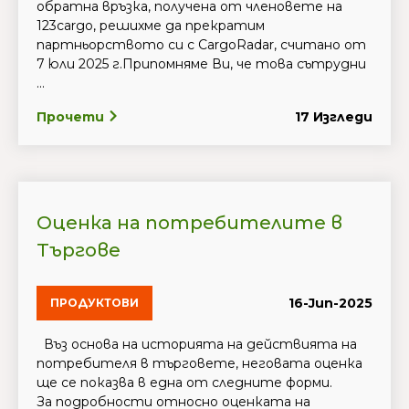
обратна връзка, получена от членовете на
123cargo, решихме да прекратим
партньорството си с CargoRadar, считано от
7 юли 2025 г.Припомняме Ви, че това сътрудни
...
Прочети
17 Изгледи
Оценка на потребителите в
Търгове
16-Jun-2025
ПРОДУКТОВИ
Въз основа на историята на действията на
потребителя в търговете, неговата оценка
ще се показва в една от следните форми.
За подробности относно оценката на