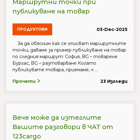
Маршрутни точки при
публикуване на товар
03-Dec-2025
ПРОДУКТОВИ
За да обясним как се описват маршрутните
точки, даваме за пример публикуване на товар
по следния маршрут: София, BG – товарене
Бургас, BG – разтоварване Когато
публикувате товара, приемаме, ч ...
Прочети
23 Изгледи
Вече може да изтеглите
Вашите разговори в ЧАТ от
123cargo