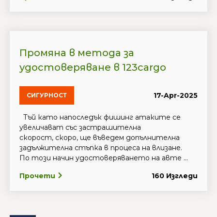
Промяна в метода за
удостоверяване в 123cargo
17-Apr-2025
СИГУРНОСТ
Тъй като напоследък фишинг атаките се
увеличават със застрашителна
скорост, скоро, ще въведем допълнителна
задължителна стъпка в процеса на влизане.
По този начин удостоверяването на авте ...
Прочети
160 Изгледи