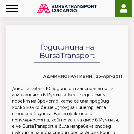
Годишнина на
BursaTransport
АДМИНИСТРАТИВНИ |
25-Apr-2011
Днес стават 10 години от лансирането на
апликацията в Румъния. Беше един смел
проект на времето, като се има предвид
колко малко беше използван инетрнета
относно бизнеса. Важен фактор на
популярността, който го има днес в Румъния,
е че BursaTransport е била направена според
нуждите на една спедиторска фирма който