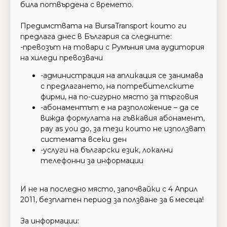
била потвърдена с времето.
Предимствата на BursaTransport които ги
предлага днес в България са следните:
-превозът на товари с Румъния има аудитория
на хиледи превозвачи
-администрация на апликация се занимава
с предлагането, на потребителските
фирми, на по-сигурно място за търговия
-абонаментът е на разположение – да се
вижда формулата на гъвкавия абонамент,
pay as you go, за тези които не използват
системата всеки ден
-услуги на български език, локални
телефонни за информации
И не на последно място, започвайки с 4 Април
2011, безплатен период за ползване за 6 месеца!
За информации: