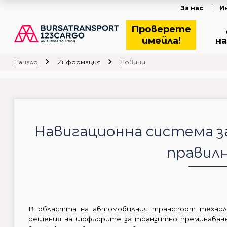
За нас
И
Проверете
имейла!
на
Начало
Информация
Новини
Навигационна система за
правил
В областта на автомобилния транспорт технол
решения на шофьорите за транзитно преминаване 