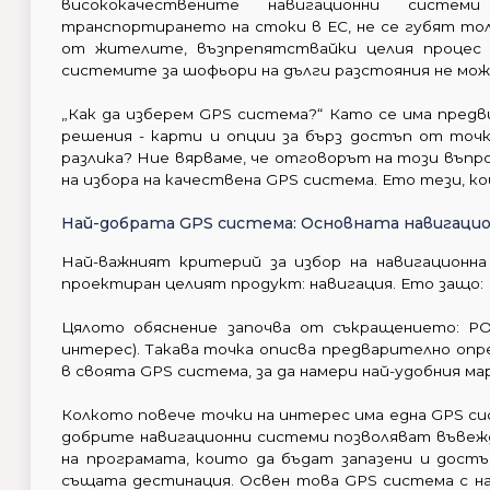
висококачествените навигационни систе
транспортирането на стоки в ЕС, не се губят то
от жителите, възпрепятствайки целия процес 
системите за шофьори на дълги разстояния не може
„Как да изберем GPS система?“ Като се има предв
решения - карти и опции за бърз достъп от точ
разлика? Ние вярваме, че отговорът на този въпр
на избора на качествена GPS система. Ето тези, 
Най-добрата GPS система: Основната навигацио
Най-важният критерий за избор на навигационна
проектиран целият продукт: навигация. Ето защо:
Цялото обяснение започва от съкращението: POI 
интерес). Такава точка описва предварително оп
в своята GPS система, за да намери най-удобния м
Колкото повече точки на интерес има една GPS си
добрите навигационни системи позволяват въвеж
на програмата, които да бъдат запазени и достъ
същата дестинация. Освен това GPS система с на