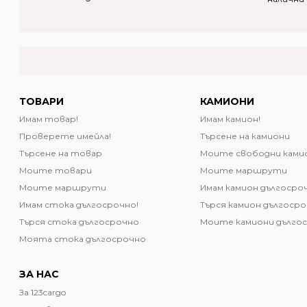
ТОВАРИ
КАМИОНИ
Имам товар!
Имам камион!
Проверете имейла!
Търсене на камиони
Търсене на товар
Моите свободни ками
Моите товари
Моите маршрути
Моите маршрути
Имам камион дългосро
Имам стока дългосрочно!
Търся камион дългоср
Търся стока дългосрочно
Моите камиони дълго
Моята стока дългосрочно
ЗА НАС
За 123cargo