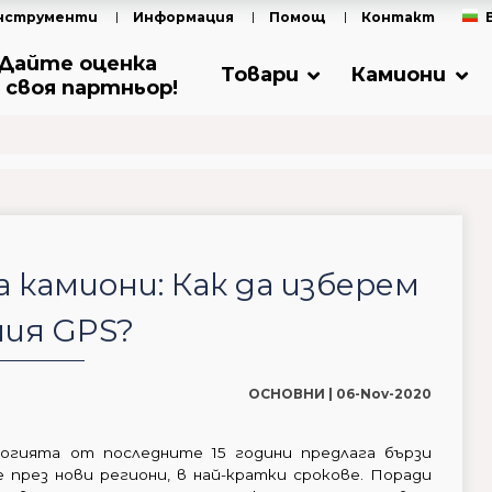
нструменти
Информация
Помощ
Контакт
Дайте оценка
Товари
Камиони
 своя партньор!
 камиони: Как да изберем
ния GPS?
ОСНОВНИ |
06-Nov-2020
огията от последните 15 години предлага бързи
през нови региони, в най-кратки срокове. Поради