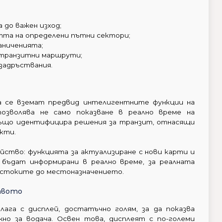
 до важен изход;
стта на определени пътни сектори;
аниченията;
 транзитни маршрути;
задръствания.
а се вземат предвид интелигентните функции на
озволява не само показване в реално време на
също идентифицира решения за транзит, отнасящи
кти.
йство: функцията за актуализиране с нови карти и
 бъдат информирани в реално време, за реалната
стоките до местоназначението.
твото
ага с дисплей, достатъчно голям, за да показва
жно за водача. Освен това, дисплеят с по-големи