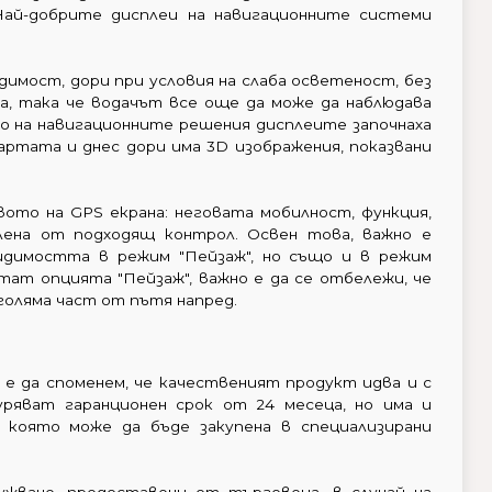
 Най-добрите дисплеи на навигационните системи
димост, дори при условия на слаба осветеност, без
та, така че водачът все още да може да наблюдава
о на навигационните решения дисплеите започнаха
артата и днес дори има 3D изображения, показвани
ото на GPS екрана: неговата мобилност, функция,
лена от подходящ контрол. Освен това, важно е
видимостта в режим "Пейзаж", но също и в режим
ат опцията "Пейзаж", важно е да се отбележи, че
голяма част от пътя напред.
 е да споменем, че качественият продукт идва и с
уряват гаранционен срок от 24 месеца, но има и
, която може да бъде закупена в специализирани