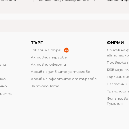
ТЪРГ
ФИРМИ
Товари на търг
Списък на 
автопарко
Активни търгове
Проверки н
они
Активни оферти
123Бързо п
Архив на заявките за търгове
Гаранция н
чно!
Архив на офертите от търгове
Платежни 
очно
За търговете
Транспорт
срочно
Финансови 
Румъния