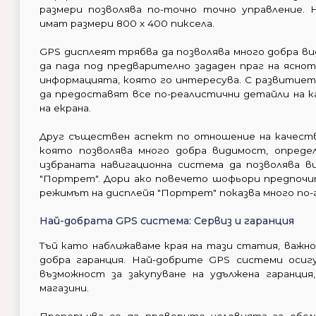
размери позволява по-точно точно управление.
имат размери 800 х 400 пиксела.
GPS дисплеят трябва да позволява много добра ви
да пада под предварително зададен праг на ясно
информацията, която го интересува. С развитиет
да предоставят все по-реалистични детайли на к
на екрана.
Друг съществен аспект по отношение на качеств
която позволява много добра видимост, опреде
избраната навигационна система да позволява 
"Портрет". Дори ако повечето шофьори предпочит
режимът на дисплейя "Портрет" показва много по-
Най-добрата GPS система: Сервиз и гаранция
Тъй като наближаваме края на тази статия, важно
добра гаранция. Най-добрите GPS системи осиг
възможност за закупуване на удължена гаранция
магазини.