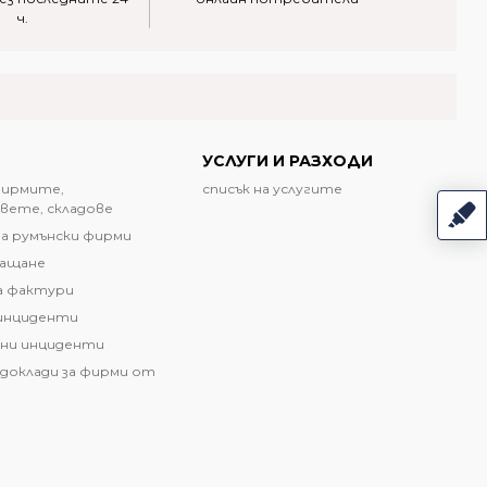
ч.
УСЛУГИ И РАЗХОДИ
фирмите,
списък на услугите
вете, складове
а румънски фирми
лащане
а фактури
инциденти
ни инциденти
доклади за фирми от