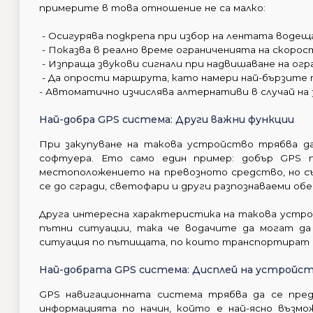
примерите в това отношение не са малко:
- Осигурява подкрепа при избор на лентата водеща
- Показва в реално време ограниченията на скоро
- Изпраща звукови сигнали при надвишаване на огр
- Да опрости маршрута, като намери най-бързите
- Автоматично изчислява алтернативи в случай на 
Най-добра GPS система: Други важни функции
При закупуване на такова устройство трябва д
софтуера. Ето само един пример: добър GPS п
местоположението на превозното средство, но 
се до сгради, светофари и други разпознаваеми обе
Друга интересна характеристика на такова устро
пътни ситуации, така че водачите да могат да
ситуация по пътищата, по които транспортират 
Най-добрата GPS система: Дисплей на устройс
GPS навигационната система трябва да се предл
информацията по начин, който е най-ясно възмо