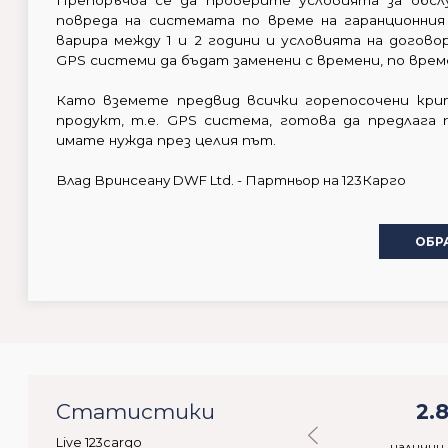
Препоръчва се да проверите условията за обсл
повреда на системата по време на гаранционния
варира между 1 и 2 години и условията на дого
GPS системи да бъдат заменени с времени, по врем
Като вземете предвид всички горепосочени кри
продукт, т.е. GPS система, готова да предлага
имате нужда през целия път.
Влад Вринсеану DWF Ltd. - Партньор на 123Карго
ОБР
65
Статистики
42.466
2.
Live 123cargo
ебители
налични стоки
налични