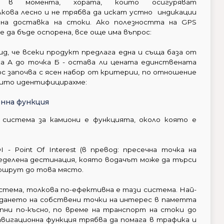
ми в момента, хората, които осигуряват
лкова лесно и не трябва да искат устно индикации
на доставка на стоки. Ако полезността на GPS
 да бъде оспорена, все още има въпрос:
ид, че всеки продукт предлага една и съща база от
ка А до точка Б - остава ли цената единствената
ос започва с ясен набор от критерии, по отношение
които идентифицирахме:
нна функция
 система за камиони е функцията, около която е
- Point Of Interest (в превод: пресечна точка на
ределена дестинация, която водачът може да търси
аршрут до това място.
стема, толкова по-ефективна е тази система. Най-
дането на собствени точки на интерес в паметта
пни по-късно, по време на транспорт на стоки до
вигационна функция трябва да помага в трафика и