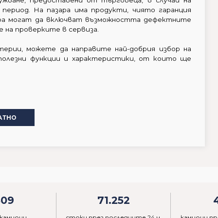
ужване, предоставени от търговеца, в случай на
 период. На пазара има продукти, чиято гаранция
вора могат да включват възможността дефектните
е на проверките в сервиза.
терии, можете да направите най-добрия избор на
 полезни функции и характеристики, от които ще
АТНО
809
71.252
 камиони
стоки през последните 24 ч.
камиони пр