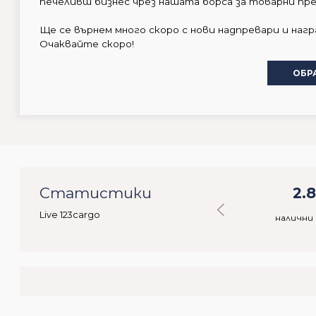
печеливш бизнес чрез нашата борса за товарни пре
Ще се върнем много скоро с нови надпревари и нагр
Очаквайте скоро!
ОБР
32
Статистики
31.108
2.
Live 123cargo
ебители
налични стоки
налични