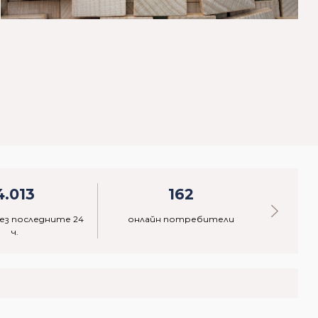
4.013
162
ез последните 24
онлайн потребители
акти
ч.