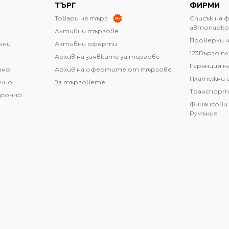
ТЪРГ
ФИРМИ
Товари на търг
Списък на 
автопарко
Активни търгове
Проверки н
они
Активни оферти
123Бързо п
Архив на заявките за търгове
Гаранция н
чно!
Архив на офертите от търгове
Платежни 
очно
За търговете
Транспорт
срочно
Финансови 
Румъния