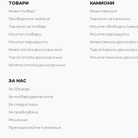
ТОВАРИ
КАМИОНИ
Имам товар!
Имам камион!
Проверете имейла!
Търсене на камиони
Търсене на товар
Моите свободни ками
Моите товари
Моите маршрути
Моите маршрути
Имам камион дългосро
Имам стока дългосрочно!
Търся камион дългоср
Търся стока дългосрочно
Моите камиони дълго
Моята стока дългосрочно
ЗА НАС
За 123cargo
За товародателите
За спедитори
За превозвачи
Решения
Препоръчайте компания