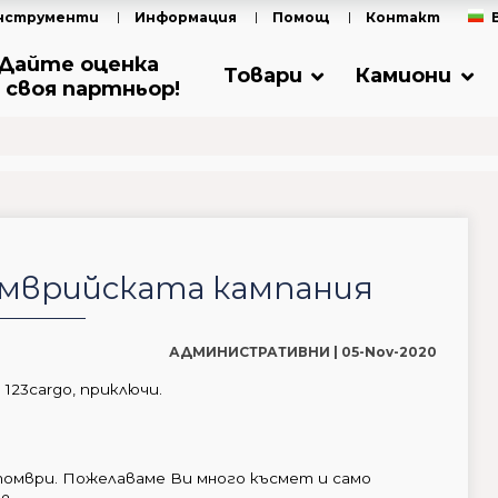
нструменти
Информация
Помощ
Контакт
Дайте оценка
Товари
Камиони
 своя партньор!
мврийската кампания
АДМИНИСТРАТИВНИ |
05-Nov-2020
123cargo, приключи.
томври. Пожелаваме Ви много късмет и само