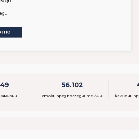
вози.
ади.
АТНО
849
56.102
 камиони
стоки през последните 24 ч.
камиони пр