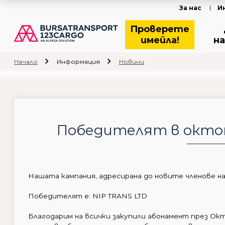
За нас
И
Проверете
имейла!
на
Начало
Информация
Новини
Победителят в окто
Нашата кампания, адресирана до новите членове на 
Победителят е: NIP TRANS LTD
Благодарим на всички закупили абонамент през Ок