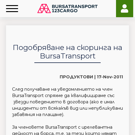
Подобряване на скоринга на
BursaTransport
ПРОДУКТОВИ |
17-Nov-2011
След получаване на уведомлението на член
BursaTransport спряхме да квалифицираме със
звезди поведението в договора (ако е имал
инциденти от всякакъв вид или непубликувани
забавяния на плащане).
За членовете BursaTransport с ирелевантна
дейност на борса, т.е. за тези които нямат