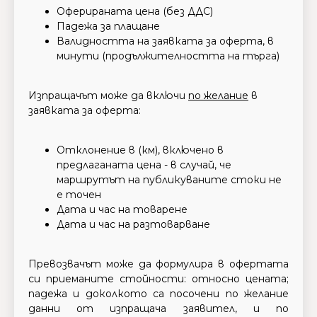
Оферираната цена (без ДДС)
Падежа за плащане
Валидността на заявката за оферта, в
минути (продължителността на търга)
Изпращачът може да включи
по желание
в
заявката за оферта:
Отклонение в (км), включено в
предлаганата цена - в случай, че
маршрутът на публикуваните стоки не
е точен
Дата и час на товарене
Дата и час на разтоварване
Превозвачът може да формулира в офертата
си приеманите стойности: относно цената;
падежа и доколкото са посочени по желание
данни от изпращача заявител, и по