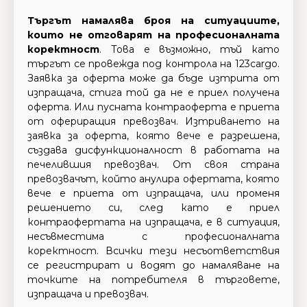
Търгът намалява броя на ситуациите,
които не отговарят на професионалната
коректност
. Това е възможно, тъй като
търгът се провежда под контрола на 123cargo.
Заявка за оферта може да бъде изтрита от
изпращача, стига той да не е приел получена
оферта. Или пусната контраоферта е приета
от офериращия превозвач. Изтриването на
заявка за оферта, която вече е разрешена,
създава дисфункционалност в работата на
печелившия превозвач. От своя страна
превозвачът, който анулира офертата, която
вече е приета от изпращача, или променя
решението си, след като е приел
контраофертата на изпращача, е в ситуация,
несъвместима с професионалната
коректност. Всички тези несъответствия
се регистрират и водят до намаляване на
точките на потребителя в търговете,
изпращача и превозвач.