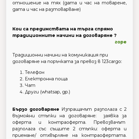
отношение на тях (дата и час на товарене,
дата и час на разтоварване)
Кои са предимствата на търга спрямо
традиционните начини на договаряне
?
горе
Традиционни начини на комуникация при
договаряне на поръчката за превоз в 123cargo:
Телефон
Електронна поща
Чат
Други (whatsap, др.)
Бързо договаряне
Изпращачът разполага с 2
възможни стъпки на договаряне: заявка за
оферта и контраоферта. Превозвачът
разполага със същите 2 стъпки: оферта и
приемане/ отхвърляне на контраофертата.