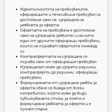
Идентичността на превозвачите,
офериращите и печелившия превозвач са
достояние само на изпращача на
заявката за оферта
Офертата на превозвача е достояние
само на изпращача заявител и на нито
един от другите офериращи превозвачи,
които не познават офертите помежду
си
Контраофертата на изпращача се
познава само от офериращия превозвач
Изпращачът може да изпрати различни
контраоферти до различни офериращи
превозвачи
Формулираната от изпращача заявка за
оферта обаче се вижда от всеки
потребител, който може да види
публикуваната стока, за която е
формулирана заявката за оферта и е
пуснат търга.