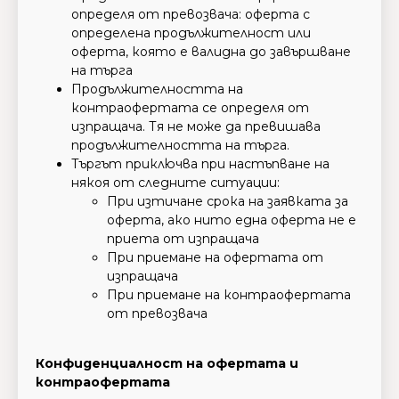
определя от превозвача: оферта с
определена продължителност или
оферта, която е валидна до завършване
на търга
Продължителността на
контраофертата се определя от
изпращача. Тя не може да превишава
продължителността на търга.
Търгът приключва при настъпване на
някоя от следните ситуации:
При изтичане срока на заявката за
оферта, ако нито една оферта не е
приета от изпращача
При приемане на офертата от
изпращача
При приемане на контраофертата
от превозвача
Конфиденциалност на офертата и
контраофертата