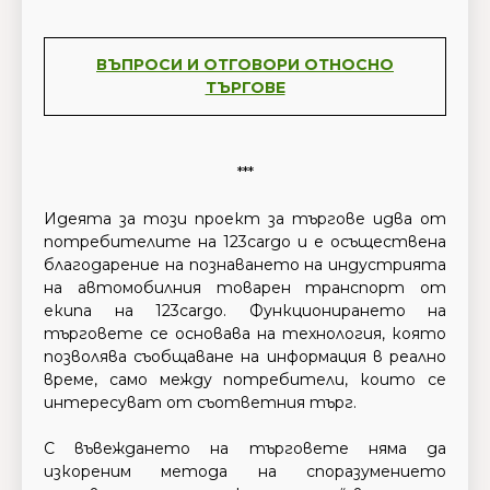
ВЪПРОСИ И ОТГОВОРИ ОТНОСНО
ТЪРГОВЕ
***
Идеята за този проект за търгове идва от
потребителите на 123cargo и е осъществена
благодарение на познаването на индустрията
на автомобилния товарен транспорт от
екипа на 123cargo. Функционирането на
търговете се основава на технология, която
позволява съобщаване на информация в реално
време, само между потребители, които се
интересуват от съответния търг.
С въвеждането на търговете няма да
изкореним метода на споразумението