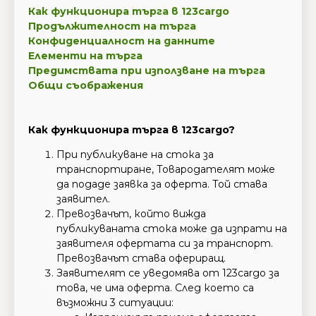
Как функционира търга в 123cargo
Продължителност на търга
Конфиденциалност на данните
Елементи на търга
Предимствата при използване на търга
Общи съображения
Как функционира търга в
123cargo?
При публикуване на стока за
транспортиране, Товародателят може
да подаде заявка за оферта. Той става
заявител.
Превозвачът, който вижда
публикуваната стока може да изпрати на
заявителя офертата си за транспорт.
Превозвачът става офериращ.
Заявителят се уведомява от 123cargo за
това, че има оферта. След което ca
възможни 3 ситуации: