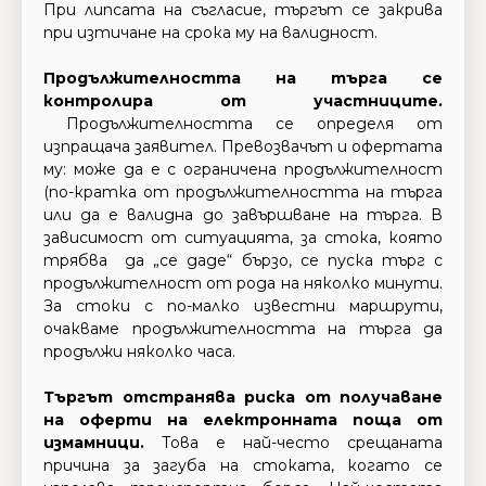
При липсата на съгласие, търгът се закрива
при изтичане на срока му на валидност.
Продължителността на търга се
контролира от участниците.
Продължителността се определя от
изпращача заявител. Превозвачът и офертата
му: може да е с ограничена продължителност
(по-кратка от продължителността на търга
или да е валидна до завършване на търга. В
зависимост от ситуацията, за стока, която
трябва да „се даде“ бързо, се пуска търг с
продължителност от рода на няколко минути.
За стоки с по-малко известни маршрути,
очакваме продължителността на търга да
продължи няколко часа.
Търгът отстранява риска от получаване
на оферти на електронната поща от
измамници.
Това е най-често срещаната
причина за загуба на стоката, когато се