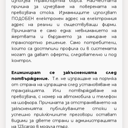
използва транспортна борса. Най-честата
причина за изчезване на поверената на
превозвача стока. Измамниците използват
ПОДОБЕН електронен адрес на електронния
адрес на реални и съществуващи фирми.
Причината е само една: невниманието на
жертвата и бързането за намиране на
транспортно решение. Само потребители,
които са достъпили профила си в системата
могат да дават оферти, следователно и под
контрол.
Елиминират се закъсненията след
потвърждение.
Т.е. не изпращане на поръчка
от страна на изпращача след установяване на
транзакцията. Или потвърждаване на
превозвача, с номер на автомобила и телефон
на шофьора. Причината за отстраняването на
закъсненията: публикуваните стоки и
успешно приключилите преговори остават
видими за двете страни и администрацията
на 123cargo в модула търг.