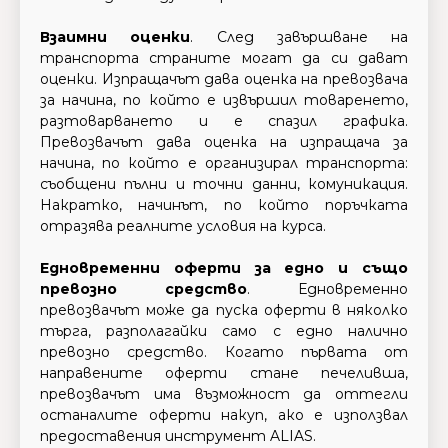
Взаимни оценки
. След завършване на
транспорта страните могат да си дават
оценки. Изпращачът дава оценка на превозвача
за начина, по който е извършил товаренето,
разтоварването и е спазил графика.
Превозвачът дава оценка на изпращача за
начина, по който е организирал транспорта:
съобщени пълни и точни данни, комуникация.
Накратко, начинът, по който поръчката
отразява реалните условия на курса.
Едновременни оферти за едно и също
превозно средство
. Едновременно
превозвачът може да пуска оферти в няколко
търга, разполагайки само с едно налично
превозно средство. Когато първата от
направените оферти стане печеливша,
превозвачът има възможност да оттегли
останалите оферти накуп, ако е използвал
предоставения инструмент ALIAS.