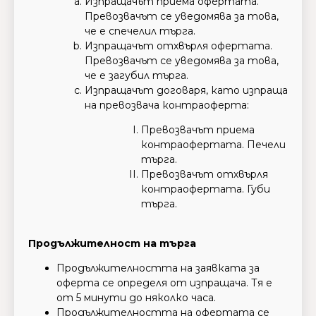
Изпращачът приема офертата.
Превозвачът се уведомява за това,
че е спечелил търга.
Изпращачът отхвърля офертата.
Превозвачът се уведомява за това,
че е загубил търга.
Изпращачът договаря, като изпраща
на превозвача контраоферта:
Превозвачът приема
контраофертата. Печели
търга.
Превозвачът отхвърля
контраофертата. Губи
търга.
Продължителност на търга
Продължителността на заявката за
оферта се определя от изпращача. Тя е
от 5 минути до няколко часа.
Продължителността на офертата се