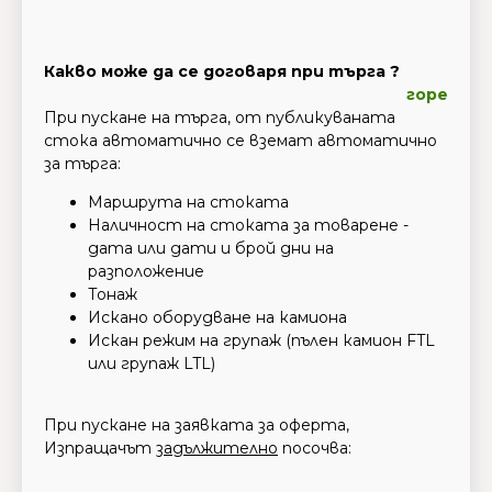
Какво може да се договаря при търга ?
горе
При пускане на търга, от публикуваната
стока автоматично се вземат автоматично
за търга:
Маршрута на стоката
Наличност на стоката за товарене -
дата или дати и брой дни на
разположение
Тонаж
Искано оборудване на камиона
Искан режим на групаж (пълен камион FTL
или групаж LTL)
При пускане на заявката за оферта,
Изпращачът
задължително
посочва: