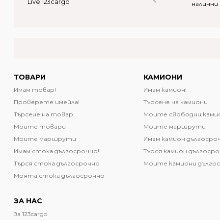
Live 123cargo
ебители
налични стоки
налични
ТОВАРИ
КАМИОНИ
Имам товар!
Имам камион!
Проверете имейла!
Търсене на камиони
Търсене на товар
Моите свободни ками
Моите товари
Моите маршрути
Моите маршрути
Имам камион дългосро
Имам стока дългосрочно!
Търся камион дългоср
Търся стока дългосрочно
Моите камиони дълго
Моята стока дългосрочно
ЗА НАС
За 123cargo