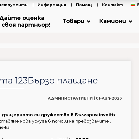
нструменти
Информация
Помощ
Контакт
Дайте оценка
Товари
Камиони
 своя партньор!
гата 123Бързо плащане
АДМИНИСТРАТИВНИ |
01-Aug-2023
з дъщерното си дружество в България invoitix
тавяме нова услуга в помощ на превозвачите ,
адежа.