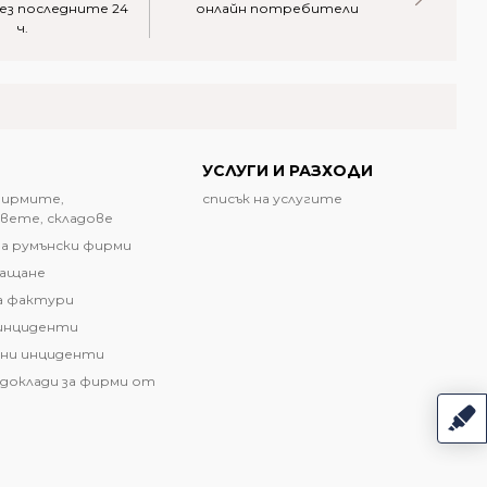
ез последните 24
онлайн потребители
акти
ч.
УСЛУГИ И РАЗХОДИ
фирмите,
списък на услугите
вете, складове
а румънски фирми
лащане
а фактури
инциденти
ни инциденти
доклади за фирми от