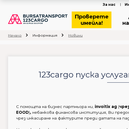
За нас
И
Проверете
имейла!
на
Начало
Информация
Новини
123cargo пуска услу
С помощта на бизнес партньора ни,
invoitix ag
(
чре
EOOD
)
,
небанкова финансова институция, Ви предос
чрез инкасиране на фактурите преди датата на п