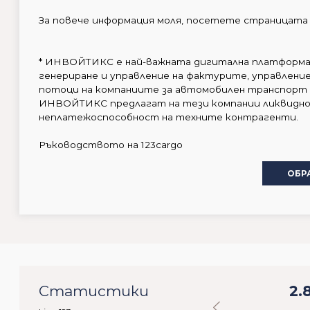
За повече информация моля, посетете страницата 
* ИНВОЙТИКС е най-важната дигитална платформа 
генериране и управление на фактурите, управлени
потоци на компаниите за автомобилен транспорт
ИНВОЙТИКС предлагат на тези компании ликвидно
неплатежоспособност на техните контрагенти.
Ръководството на 123cargo
ОБР
40
Статистики
31.001
2.