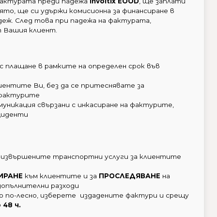
фактурата преди падежа
invoitix EOOD
, ще заплати
ято, ще си удържи комисионна за финансиране в
еж. След това при падежа на фактурата,
 Вашия клиент.
с плащане в рамките на определен срок във
ентите Ви, без да се притеснявате за
 фактурите
уникация свързани с инкасиране на фактурите,
циденти
 извършените транспортни услуги за клиентите
ИРАНЕ
към клиентите и за
ПРОСЛЕДЯВАНЕ
на
 допълнителни разходи
о по-лесно, изберете издадените фактури и срещу
48 ч.