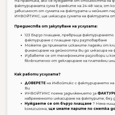
На практика, ако се нуждаете от стойността на 
фактурираната сума в рамките на 24-48 часа, от ко
зависимост от сумата на фактурата и нейният пад
ИНВОЙТИКС, ще инкасира сумата на фактурата от
Предимства от закупуване на услугата:
123 Бързо плащане, превръща фактурирането 
фактуриране с плащане при разтоварване
Можете да приемате исканите падежи от кли
финансиране на дейността Ви до инкасира на
Избавете се от телефонните разговори и ком
включително от деклариране на платежни ин
Как работи услугата?
ДОВЕРЕТЕ
на Инвойтикс с фактурирането на
Ви
ИНВОЙТИКС поема задължението за
ФАКТУР
навременното инкасиране на фактурите, без
Нуждаете се от бързо плащане
? Няма нищ
комисионна,
ще имате парите по сметка до 