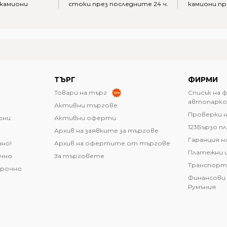
 камиони
стоки през последните 24 ч.
камиони пр
ТЪРГ
ФИРМИ
Товари на търг
Списък на 
автопарко
Активни търгове
Проверки н
они
Активни оферти
123Бързо п
Архив на заявките за търгове
Гаранция н
чно!
Архив на офертите от търгове
Платежни 
очно
За търговете
Транспорт
срочно
Финансови 
Румъния