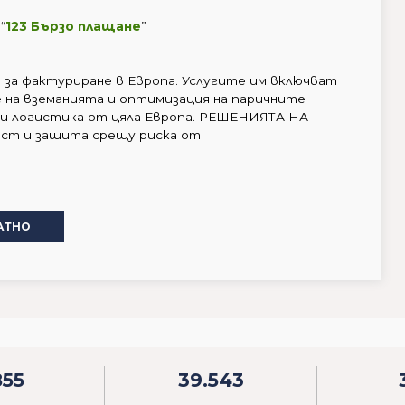
“
123 Бързо плащане
”
за фактуриране в Европа. Услугите им включват
е на вземанията и оптимизация на паричните
 и логистика от цяла Европа. РЕШЕНИЯТА НА
ст и защита срещу риска от
АТНО
855
39.543