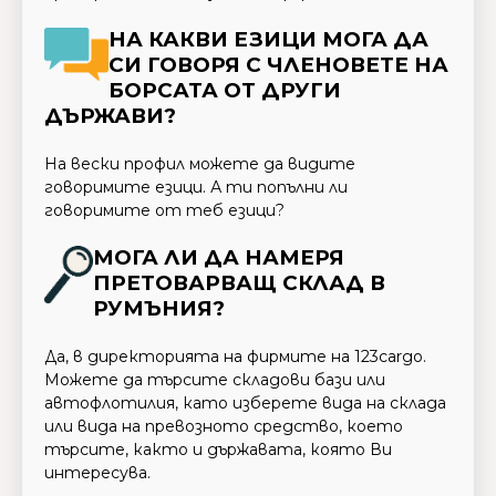
НА КАКВИ ЕЗИЦИ МОГА ДА
СИ ГОВОРЯ С ЧЛЕНОВЕТЕ НА
БОРСАТА ОТ ДРУГИ
ДЪРЖАВИ?
На вески профил можете да видите
говоримите езици. А ти попълни ли
говоримите от теб езици?
МОГА ЛИ ДА НАМЕРЯ
ПРЕТОВАРВАЩ СКЛАД В
РУМЪНИЯ?
Да, в директорията на фирмите на 123cargo.
Можете да търсите складови бази или
автофлотилия, като изберете вида на склада
или вида на превозното средство, което
търсите, както и държавата, която Ви
интересува.