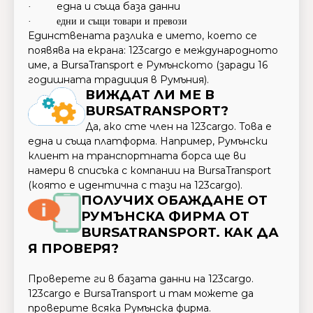
една и съща база данни
·
·
едни и същи товари и превози
Единствената разлика е името, което се
появява на екрана: 123cargo е международното
име, а BursaTransport е Румънското (заради 16
годишната традиция в Румъния).
ВИЖДАТ ЛИ МЕ В
BURSATRANSPORT?
Да, ако сте член на 123cargo. Това е
една и съща платформа. Например, Румънски
клиент на транспортната борса ще ви
намери в списъка с компании на BursaTransport
(която е идентична с тази на 123cargo).
ПОЛУЧИХ ОБАЖДАНЕ ОТ
РУМЪНСКА ФИРМА ОТ
BURSATRANSPORT. КАК ДА
Я ПРОВЕРЯ?
Проверете ги в базата данни на 123cargo.
123cargo е BursaTransport и там можете да
проверите всяка Румънска фирма.