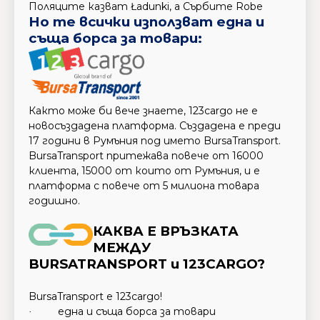
Поляците казват Ładunki, а Сърбите Robe
Но те всички използват една и
съща борса за товари:
Както може би вече знаете, 123cargo не е
новосъздадена платформа. Създадена е преди
17 години в Румъния под името BursaTransport.
BursaTransport притежава повече от 16000
клиента, 15000 от които от Румъния, и е
платформа с повече от 5 милиона товара
годишно.
КАКВА Е ВРЪЗКАТА
МЕЖДУ
BURSATRANSPORT и 123CARGO?
BursaTransport е 123cargo!
една и съща борса за товари
·