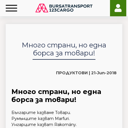
Много страни, но една
борса за товари!
ПРОДУКТОВИ |
21-Jun-2018
Много страни, но една
борса за товари!
Българите казваме Товари.
Румънците казват Marfuri.
Унгарците казват Rakomány.