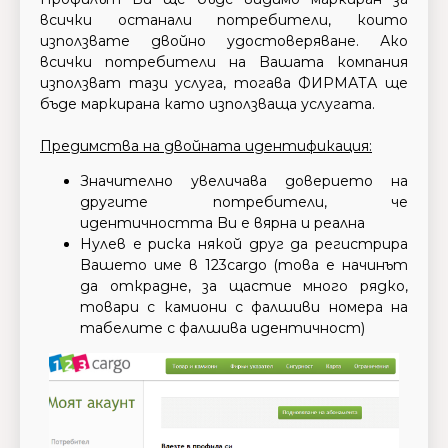
всички останали потребители, които
използвате двойно удостоверяване. Ако
всички потребители на Bашата компания
използват тази услуга, тогава ФИРМАТА ще
бъде маркирана като използваща услугата.
Предимства на двойната идентификация:
Значително увеличава доверието на
другите потребители, че
идентичността Bи е вярна и реална
Нулев e рискa някой друг да регистрира
Bашето име в 123cargo (това е начинът
да открадне, за щастие много рядко,
товари с камиони с фалшиви номера на
табелите с фалшива идентичност)