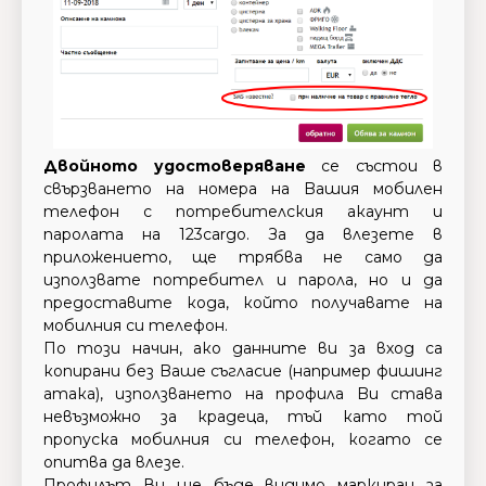
Двойното удостоверяване
се състои в
свързването на номера на Bашия мобилен
телефон с потребителския акаунт и
паролата на 123cargo. За да влезете в
приложението, ще трябва не само да
използвате потребител и парола, но и да
предоставите кода, който получавате на
мобилния си телефон.
По този начин, ако данните ви за вход са
копирани без Bаше съгласие (например фишинг
атака), използването на профила Bи става
невъзможно за крадеца, тъй като той
пропуска мобилния си телефон, когато се
опитва да влезе.
Профилът Ви ще бъде видимо маркиран за