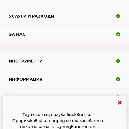
УСЛУГИ И РАЗХОДИ
ЗА НАС
ИНСТРУМЕНТИ
ИНФОРМАЦИЯ
ПОМОЩ
Този сайт използва бисквитки .
Продължавайки напред се съгласявате с
Условия за ползване
Поверителност
Регистрирани марки Dacodasoft
политиката на използването им.