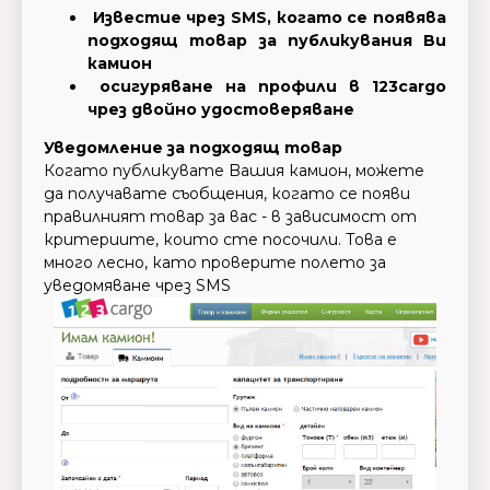
Известие чрез SMS, когато се появява
подходящ товар за публикувания Bи
камион
осигуряване на профили в 123cargo
чрез двойно удостоверяване
Уведомление за подходящ товар
Когато публикувате Bашия камион, можете
да получавате съобщения, когато се появи
правилният товар за вас - в зависимост от
критериите, които сте посочили. Това е
много лесно, като проверите полето за
уведомяване чрез SMS