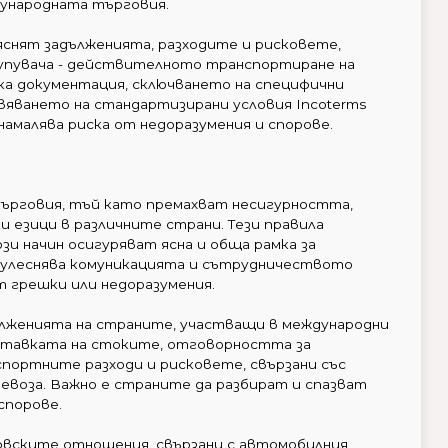
дународната търговия.
зяснят задълженията, разходите и рисковете,
купувача - действителното транспортиране на
а документация, сключването на специфични
овяването на стандартизирани условия Incoterms
амалява риска от недоразумения и спорове.
търговия, тъй като премахват несигурността,
и езици в различните страни. Тези правила
и начин осигуряват ясна и обща рамка за
а улеснява комуникацията и сътрудничеството
т грешки или недоразумения.
ълженията на страните, участващи в международни
оставката на стоките, отговорността за
портните разходи и рисковете, свързани със
евоза. Важно е страните да разбират и спазват
спорове.
говските отношения, свързани с автомобилния