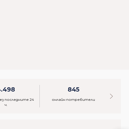
4.498
845
ез последните 24
онлайн потребители
акти
ч.