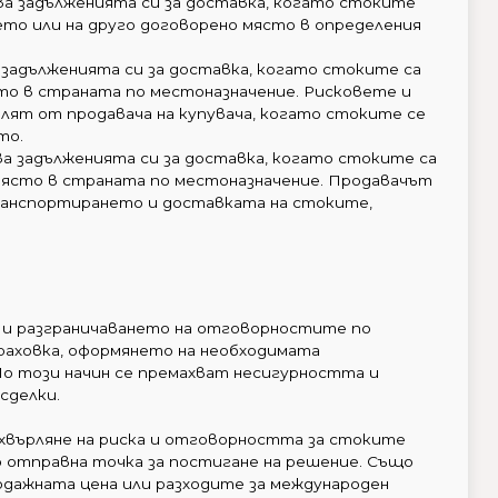
нява задълженията си за доставка, когато стоките
ето или на друго договорено място в определения
ва задълженията си за доставка, когато стоките са
сто в страната по местоназначение. Рисковете и
рлят от продавача на купувача, когато стоките се
то.
ява задълженията си за доставка, когато стоките са
 място в страната по местоназначение. Продавачът
транспортирането и доставката на стоките,
о и разграничаването на отговорностите по
раховка, оформянето на необходимата
о този начин се премахват несигурността и
сделки.
ехвърляне на риска и отговорността за стоките
о отправна точка за постигане на решение. Също
одажната цена или разходите за международен