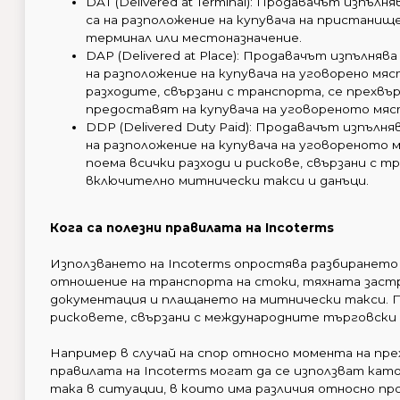
DAT (Delivered at Terminal): Продавачът изпъл
са на разположение на купувача на пристанищ
терминал или местоназначение.
DAP (Delivered at Place): Продавачът изпълня
на разположение на купувача на уговорено мя
разходите, свързани с транспорта, се прехвъ
предоставят на купувача на уговореното мяс
DDP (Delivered Duty Paid): Продавачът изпълн
на разположение на купувача на уговореното
поема всички разходи и рискове, свързани с 
включително митнически такси и данъци.
Кога са полезни правилата на Incoterms
Използването на Incoterms опростява разбиранет
отношение на транспорта на стоки, тяхната заст
документация и плащането на митнически такси. П
рисковете, свързани с международните търговски 
Например в случай на спор относно момента на пр
правилата на Incoterms могат да се използват кат
така в ситуации, в които има различия относно пр