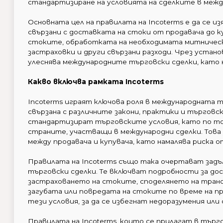
стандартизиране на условията на сделките в меж
Основната цел на правилата на Incoterms е да се и
свързани с доставката на стоки от продавача до 
стоките, обработката на необходимата митническ
застраховки и други свързани разходи. Чрез устан
улеснява международните търговски сделки, като н
Какво включва рамката Incoterms
Incoterms играят ключова роля в международната 
свързана с различните закони, практики и търговск
стандартизират търговските условия, като по тоз
страните, участващи в международни сделки. Тов
между продавача и купувача, като намалява риска о
Правилата на Incoterms също така очертават зад
търговски сделки. Те включват подробности за д
застраховането на стоките, споделянето на транс
загубата или повредата на стоките по време на пр
тези условия, за да се избегнат недоразумения или 
Правилата на Incoterms, които се прилагат в тър