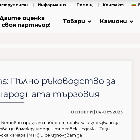
нструменти
Информация
Помощ
Контакт
Дайте оценка
Товари
Камиони
 своя партньор!
s: Пълно ръководство за
ународната търговия
ОСНОВНИ |
04-Oct-2023
 световно признат набор от правила, използвани за
тващи в международни търговски сделки. Тези
ка камара (МТК) и се използват за