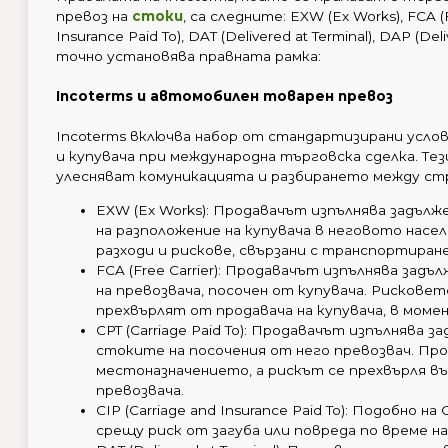
превоз на
стоки
, са следните: EXW (Ex Works), FCA (Fr
Insurance Paid To), DAT (Delivered at Terminal), DAP (De
точно установява правната рамка:
Incoterms и автомобилен товарен превоз
Incoterms включва набор от стандартизирани усло
и купувача при международна търговска сделка. Те
улесняват комуникацията и разбирането между стр
EXW (Ex Works): Продавачът изпълнява задъл
на разположение на купувача в неговото насе
разходи и рискове, свързани с транспортиран
FCA (Free Carrier): Продавачът изпълнява зад
на превозвача, посочен от купувача. Рисковет
прехвърлят от продавача на купувача, в моме
CPT (Carriage Paid To): Продавачът изпълнява 
стоките на посочения от него превозвач. Пр
местоназначението, а рискът се прехвърля въ
превозвача.
CIP (Carriage and Insurance Paid To): Подобно 
срещу риск от загуба или повреда по време н