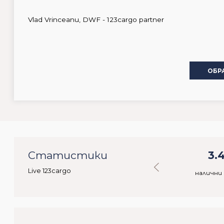
Vlad Vrinceanu, DWF - 123cargo partner
ОБР
9
Статистики
48.348
3.
Live 123cargo
ебители
налични стоки
налични