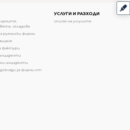
УСЛУГИ И РАЗХОДИ
фирмите,
списък на услугите
вете, складове
а румънски фирми
лащане
а фактури
инциденти
ни инциденти
доклади за фирми от