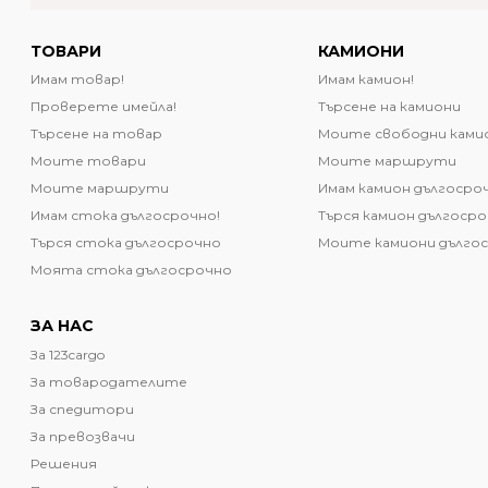
ТОВАРИ
КАМИОНИ
Имам товар!
Имам камион!
Проверете имейла!
Търсене на камиони
Търсене на товар
Моите свободни ками
Моите товари
Моите маршрути
Моите маршрути
Имам камион дългосро
Имам стока дългосрочно!
Търся камион дългоср
Търся стока дългосрочно
Моите камиони дълго
Моята стока дългосрочно
ЗА НАС
За 123cargo
За товародателите
За спедитори
За превозвачи
Решения