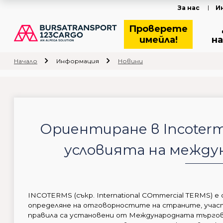
За нас
И
Проверете
имейла!
на
Начало
Информация
Новини
Ориентиране в Incoterm
условията на межд
INCOTERMS (съкр. International COmmercial TERMS) е
определяне на отговорностите на страните, учас
правила са установени от Международната търговс