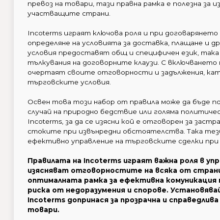
превоз на товари, тази правна рамка е полезна за и
участващите страни.
Incoterms играят ключова роля и при договарянето
определяне на условията за доставка, плащане и д
условия предоставят общ и специфичен език, така
тълкувания на договорните клаузи. С включването 
очертаят своите отговорности и задължения, като
търговските условия.
Освен това този набор от правила може да бъде по
случай на природно бедствие или голяма политичес
Incoterms, за да се изясни кой е отговорен за за
стоките при извънредни обстоятелства. Така тези
ефективно управление на търговските сделки при
Правилата на Incoterms играят важна роля в у
изясняват отговорностите на всяка от страни
оптималната рамка за ефективна комуникация 
риска от недоразумения и спорове. Установявай
Incoterms допринася за прозрачна и справедлив
товари.