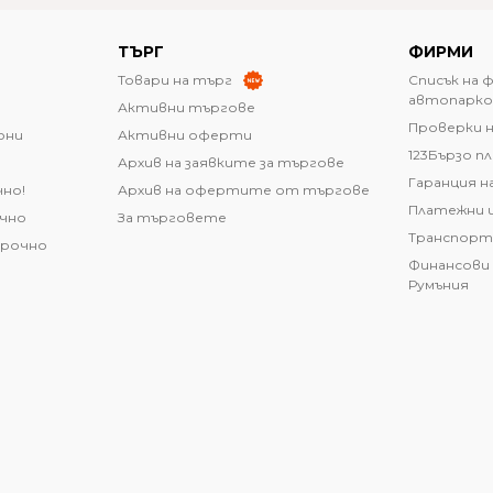
ТЪРГ
ФИРМИ
Товари на търг
Списък на 
автопарко
Активни търгове
Проверки н
они
Активни оферти
123Бързо п
Архив на заявките за търгове
Гаранция н
чно!
Архив на офертите от търгове
Платежни 
очно
За търговете
Транспорт
срочно
Финансови 
Румъния