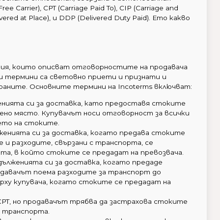
ee Carrier), CPT (Carriage Paid To), CIP (Carriage and
livered at Place), и DDP (Delivered Duty Paid). Ето какво
вия, които описват отговорностите на продавача
зи термини са световно приети и признати и
аните. Основните термини на Incoterms включват:
женията си за доставка, като предоставя стоките
лено място. Купувачът носи отговорност за всички
ето на стоките.
ълженията си за доставка, когато предава стоките
е и разходите, свързани с транспорта, се
нта, в който стоките се предадат на превозвача.
задълженията си за доставка, когато предаде
одавачът поема разходите за транспорт до
рху купувача, когато стоките се предадат на
на CPT, но продавачът трябва да застрахова стоките
а транспорта.