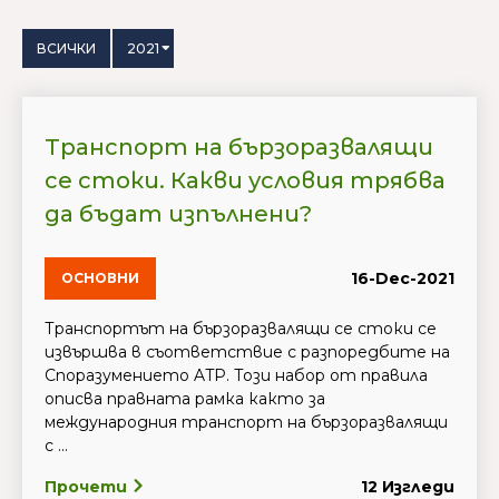
ВСИЧКИ
2021
Транспорт на бързоразвалящи
се стоки. Какви условия трябва
да бъдат изпълнени?
16-Dec-2021
ОСНОВНИ
Транспортът на бързоразвалящи се стоки се
извършва в съответствие с разпоредбите на
Споразумението ATP. Този набор от правила
описва правната рамка както за
международния транспорт на бързоразвалящи
с ...
Прочети
12 Изгледи