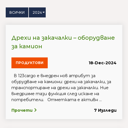
ВСИЧКИ
2024
Дрехи на закачалки – оборудване
за камион
18-Dec-2024
ПРОДУКТОВИ
В 123cargo e внедрен нов атрибут за
обурудване на камиони: дрехи на закачалки, за
транспортиране на дрехи на закачалки. Ние
внедрихме тази функция след искане на
потребители. Отметката е активн ...
Прочети
7 Изгледи