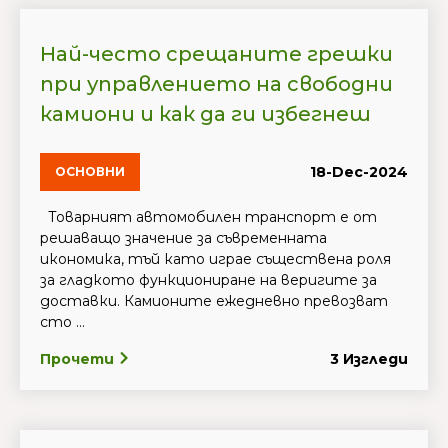
Най-често срещаните грешки
при управлението на свободни
камиони и как да ги избегнеш
18-Dec-2024
ОСНОВНИ
Товарният автомобилен транспорт е от
решаващо значение за съвременната
икономика, тъй като играе съществена роля
за гладкото функциониране на веригите за
доставки. Камионите ежедневно превозват
сто ...
Прочети
3 Изгледи