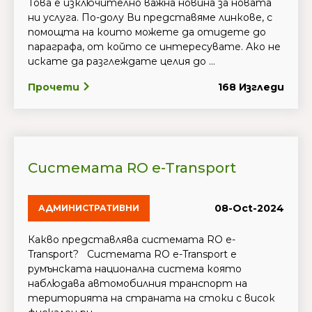
Това е изключително важна новина за новата
ни услуга. По-долу Ви представяме линкове, с
помощта на които можете да отидете до
параграфа, от който се интересувате. Ако не
искате да разглеждате целия до ...
Прочети
168 Изгледи
Системата RO e-Transport
08-Oct-2024
АДМИНИСТРАТИВНИ
Какво представлява системата RO e-
Transport? Системата RO e-Transport е
румънската национална система която
наблюдава автомобилния транспорт на
територията на страната на стоки с висок