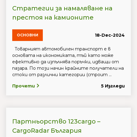
Стратегии за намаляване на
престоя на камионите
18-Dec-2024
ОСНОВНИ
Товарният автомобилен транспорт е в
основата на икономиката, тъй като може
ефективно да изпълнява поръчки, идващи от
пазара. По този начин крайните получатели на
стоки от различни категории (строит ...
Прочети
5 Изгледи
Партньорство 123cargo –
CargoRadar България