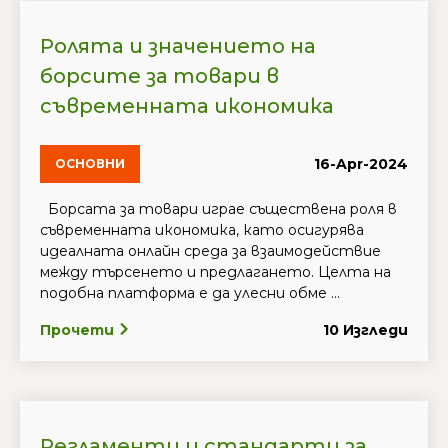
Ролята и значението на
борсите за товари в
съвременната икономика
16-Apr-2024
ОСНОВНИ
Борсата за товари играе съществена роля в
съвременната икономика, като осигурява
идеалната онлайн среда за взаимодействие
между търсенето и предлагането. Целта на
подобна платформа е да улесни обме ...
Прочети
10 Изгледи
Регламенти и стандарти за