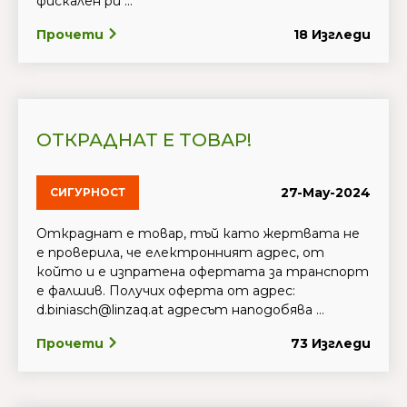
фискален ри ...
Прочети
18 Изгледи
ОТКРАДНАТ Е ТОВАР!
27-May-2024
СИГУРНОСТ
Откраднат е товар, тъй като жертвата не
е проверила, че електронният адрес, от
който и е изпратена офертата за транспорт
е фалшив. Получих оферта от адрес:
d.biniasch@linzaq.at адресът наподобява ...
Прочети
73 Изгледи