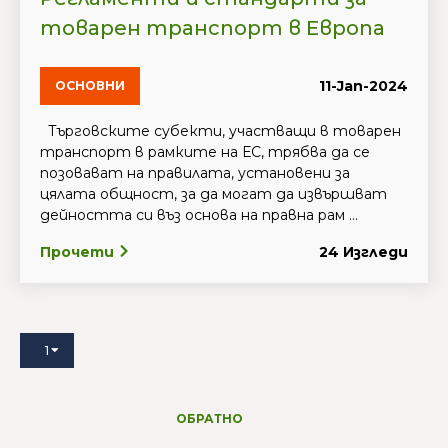
товарен транспорт в Европа
11-Jan-2024
ОСНОВНИ
Търговските субекти, участващи в товарен
транспорт в рамките на ЕС, трябва да се
позовават на правилата, установени за
цялата общност, за да могат да извършват
дейността си въз основа на правна рам ...
Прочети
24 Изгледи
1
ОБРАТНО