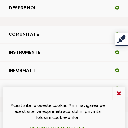
DESPRE NOI
COMUNITATE
INSTRUMENTE
INFORMATII
ASISTENTA
Acest site foloseste cookie. Prin navigarea pe
acest site, va exprimati acordul in privinta
Termeni si conditii
Politica de confidentialitate
Marci inregistrate Dacodasoft
folosirii cookie-urilor.
ISL Light Client