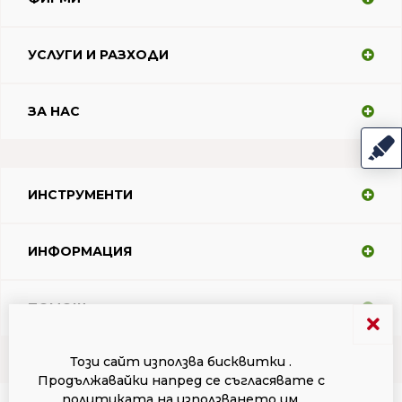
УСЛУГИ И РАЗХОДИ
ЗА НАС
ИНСТРУМЕНТИ
ИНФОРМАЦИЯ
ПОМОЩ
Този сайт използва бисквитки .
Продължавайки напред се съгласявате с
Условия за ползване
Поверителност
Регистрирани марки Dacodasoft
политиката на използването им.