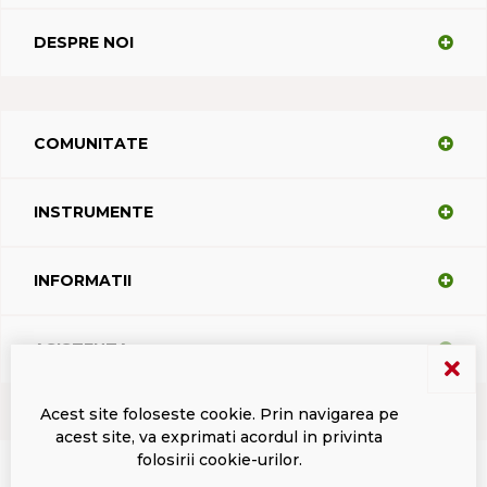
DESPRE NOI
COMUNITATE
INSTRUMENTE
INFORMATII
ASISTENTA
Acest site foloseste cookie. Prin navigarea pe
acest site, va exprimati acordul in privinta
Termeni si conditii
Politica de confidentialitate
Marci inregistrate Dacodasoft
folosirii cookie-urilor.
ISL Light Client