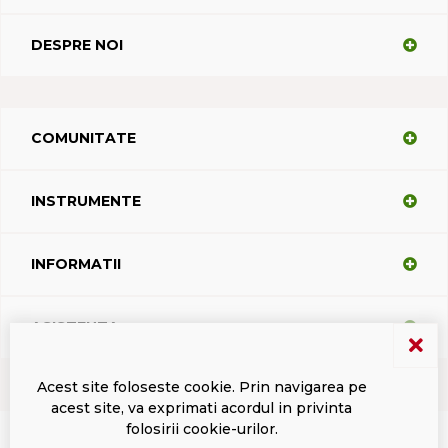
DESPRE NOI
COMUNITATE
INSTRUMENTE
INFORMATII
ASISTENTA
Acest site foloseste cookie. Prin navigarea pe
acest site, va exprimati acordul in privinta
Termeni si conditii
Politica de confidentialitate
Marci inregistrate Dacodasoft
folosirii cookie-urilor.