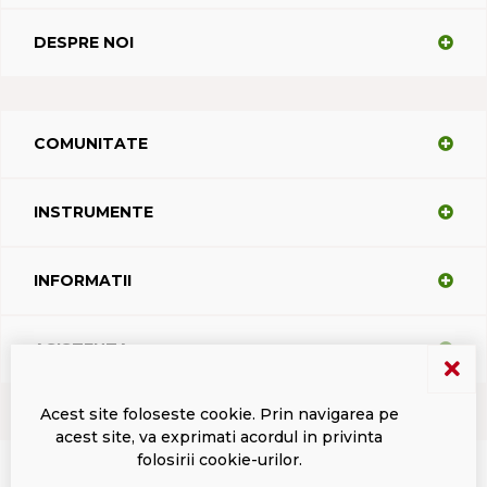
DESPRE NOI
COMUNITATE
INSTRUMENTE
INFORMATII
ASISTENTA
Acest site foloseste cookie. Prin navigarea pe
acest site, va exprimati acordul in privinta
Termeni si conditii
Politica de confidentialitate
Marci inregistrate Dacodasoft
folosirii cookie-urilor.
ISL Light Client