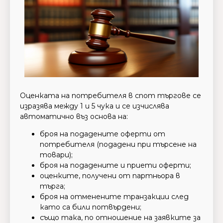
Оценката на потребителя в спот търгове се
изразява между 1 и 5 чука и се изчислява
автоматично въз основа на:
броя на подадените оферти от
потребителя (подадени при търсене на
товари);
броя на подадените и приети оферти;
оценките, получени от партньора в
търга;
броя на отменените транзакции след
като са били потвърдени;
също така, по отношение на заявките за