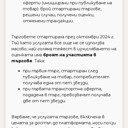
оферти (инициирани при публикуване на
товар): брой стартирани търгове,
решени случаи, получени оценки,
отменени транзакции.
Търговете стартираха през октомври 2024 г.
Тъй като услугата все още не се използва
масово, най-голяма тежест в изчисляването на
оценката има
броят на участията в
търгове
. Така:
при първия търг, стартиран след
публикуване на товар, потребителят
получава една от пет звезди;
при първата транспортна оферта,
подадена в търг, превозвачът получава
две от пет звезди.
Вярваме, че услугата търгове, включена в
цената за достъп до платформата, носи ползи