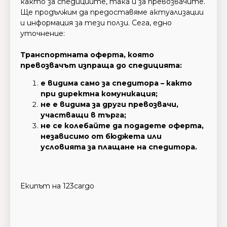
както за спедициите, така и за превозвачите.
Ще продължим да предоставяме актуализации
и информация за тези ползи. Сега, едно
уточнение:
Транспортната оферта, която
превозвачът изпраща до спедицията:
е видима само за спедитора – както
при директна комуникация;
не е видима за други превозвачи,
участващи в търга;
не се колебайте да подадете оферта,
независимо от бюджета или
условията за плащане на спедитора.
Екипът на 123cargo