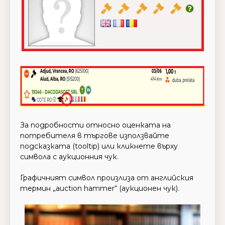
За подробности относно оценката на
потребителя в търгове използвайте
подсказката (tooltip) или кликнете върху
символа с аукционния чук.
Графичният символ произлиза от английския
термин „auction hammer“ (аукционен чук).