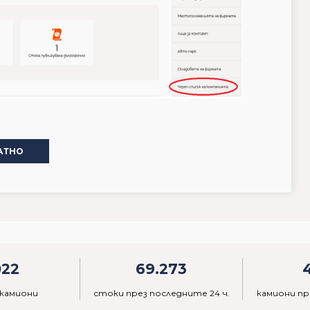
АТНО
022
69.273
 камиони
стоки през последните 24 ч.
камиони пр