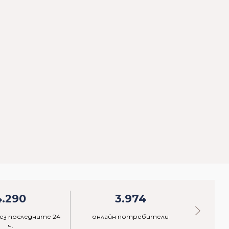
4.290
3.974
ез последните 24
онлайн потребители
акти
ч.