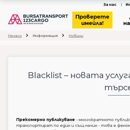
За нас
И
Проверете
имейла!
на
Начало
Информация
Новини
Blacklist – новата услу
търс
Прекомерно публикуване
- многократното публику
транспортират по един и същ начин - това е феном