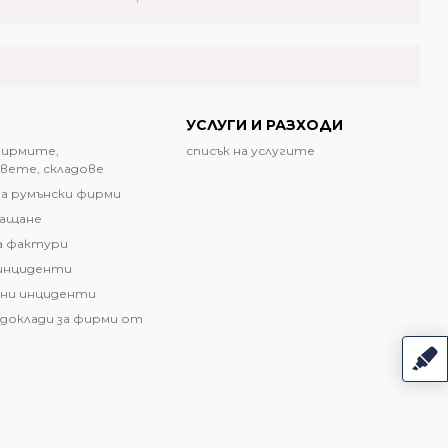
УСЛУГИ И РАЗХОДИ
фирмите,
списък на услугите
вете, складове
а румънски фирми
лащане
а фактури
инциденти
ни инциденти
доклади за фирми от