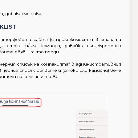
, добавихме нова:
KLIST
 интерфейс на сайта (с приложимост и в старата
щи стоки и/или камиони, давайки същевременно
воите обяви както преди.
„черния списък на компанията“ в административния
в черния списък обявите й (стоки или камиони) вече
бители на компанията Ви.