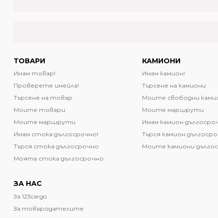
ТОВАРИ
КАМИОНИ
Имам товар!
Имам камион!
Проверете имейла!
Търсене на камиони
Търсене на товар
Моите свободни ками
Моите товари
Моите маршрути
Моите маршрути
Имам камион дългосро
Имам стока дългосрочно!
Търся камион дългоср
Търся стока дългосрочно
Моите камиони дълго
Моята стока дългосрочно
ЗА НАС
За 123cargo
За товародателите