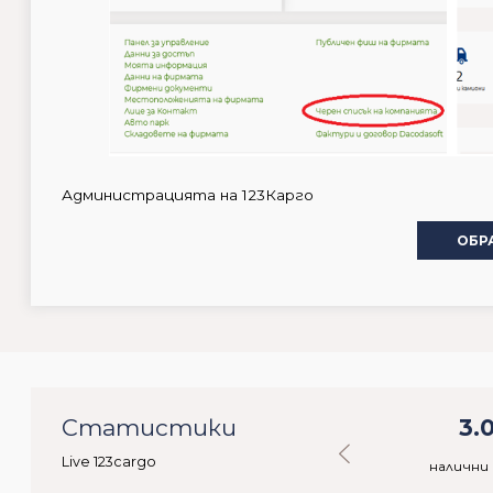
Администрацията на 123Карго
ОБР
0
Статистики
50.542
3.
Live 123cargo
ебители
налични стоки
налични