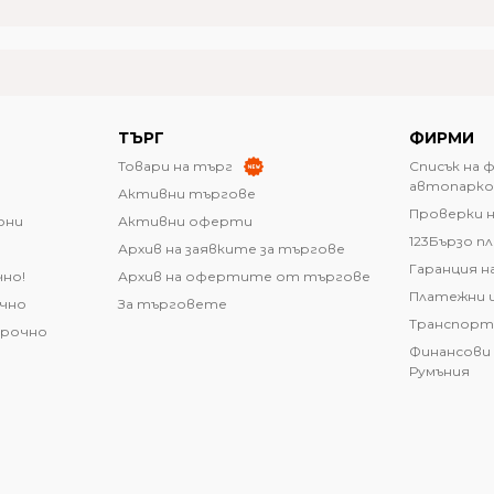
ТЪРГ
ФИРМИ
Товари на търг
Списък на 
автопарко
Активни търгове
Проверки н
они
Активни оферти
123Бързо п
Архив на заявките за търгове
Гаранция н
чно!
Архив на офертите от търгове
Платежни 
очно
За търговете
Транспорт
срочно
Финансови 
Румъния