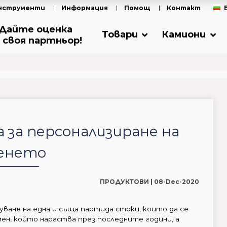
нструменти
Информация
Помощ
Контакт
Дайте оценка
Товари
Камиони
 своя партньор!
га за персонализиране на
енето
ПРОДУКТОВИ |
08-Dec-2020
ване на една и съща партида стоки, които да се
ен, който нараства през последните години, а