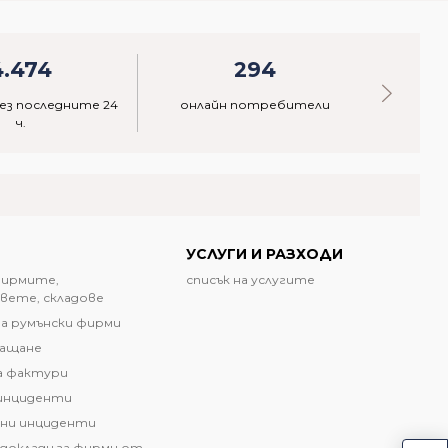
4.474
294
ез последните 24
онлайн потребители
акти
ч.
УСЛУГИ И РАЗХОДИ
фирмите,
списък на услугите
вете, складове
а румънски фирми
лащане
а фактури
инциденти
ни инциденти
доклади за фирми от