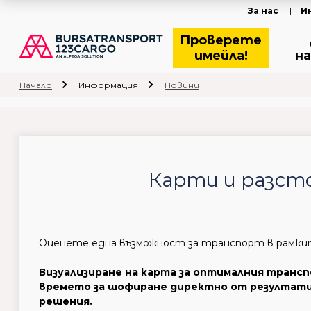
За нас
И
Проверете
имейла!
на
Начало
Информация
Новини
Карти и разсто
Оценете една възможност за транспорт в рамките
Визуализиране на карта за оптималния транс
времето за шофиране директно от резултати
решения.