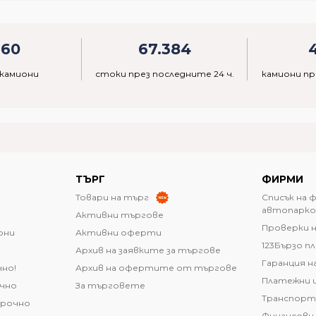
960
67.384
 камиони
стоки през последните 24 ч.
камиони пр
ТЪРГ
ФИРМИ
Товари на търг
Списък на 
автопарко
Активни търгове
Проверки н
они
Активни оферти
123Бързо п
Архив на заявките за търгове
Гаранция н
чно!
Архив на офертите от търгове
Платежни 
очно
За търговете
Транспорт
срочно
Финансови 