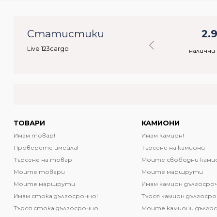
55
Статистики
36.691
2.
Live 123cargo
ебители
налични стоки
налични
ТОВАРИ
КАМИОНИ
Имам товар!
Имам камион!
Проверете имейла!
Търсене на камиони
Търсене на товар
Моите свободни ками
Моите товари
Моите маршрути
Моите маршрути
Имам камион дългосро
Имам стока дългосрочно!
Търся камион дългоср
Търся стока дългосрочно
Моите камиони дълго