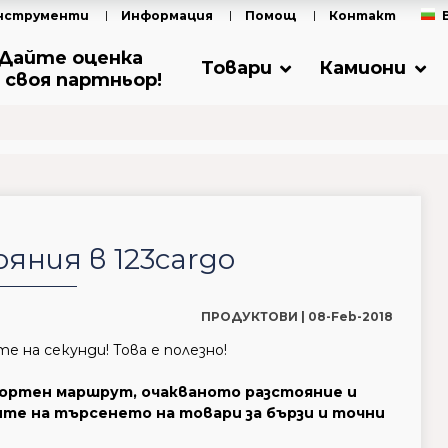
нструменти
Информация
Помощ
Контакт
Дайте оценка
Товари
Камиони
 своя партньор!
яния в 123cargo
ПРОДУКТОВИ |
08-Feb-2018
 на секунди! Това е полезно!
портен маршрут, очакваното разстояние и
те на търсенето на товари за бързи и точни