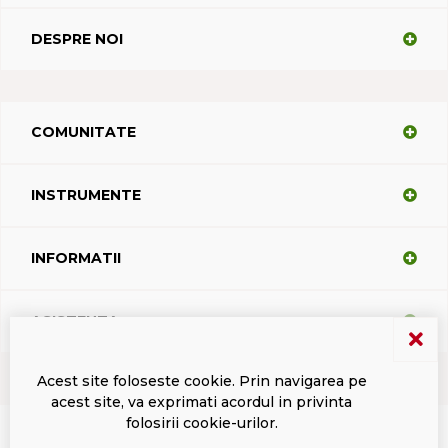
DESPRE NOI
COMUNITATE
INSTRUMENTE
INFORMATII
ASISTENTA
Acest site foloseste cookie. Prin navigarea pe
acest site, va exprimati acordul in privinta
Termeni si conditii
Politica de confidentialitate
Marci inregistrate Dacodasoft
folosirii cookie-urilor.
ISL Light Client