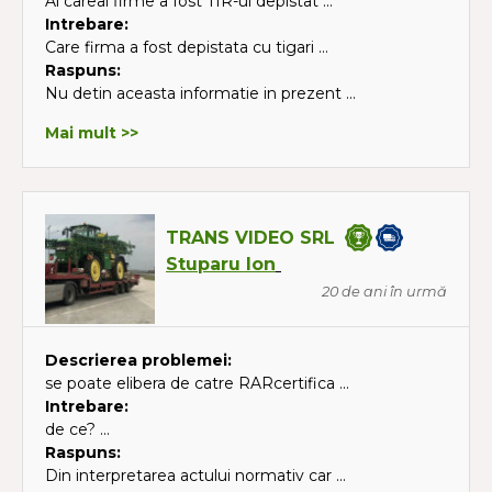
Al careai firme a fost TIR-ul depistat ...
Intrebare:
Care firma a fost depistata cu tigari ...
Raspuns:
Nu detin aceasta informatie in prezent ...
Mai mult >>
TRANS VIDEO SRL
Stuparu Ion
20 de ani în urmă
Descrierea problemei:
se poate elibera de catre RARcertifica ...
Intrebare:
de ce? ...
Raspuns:
Din interpretarea actului normativ car ...