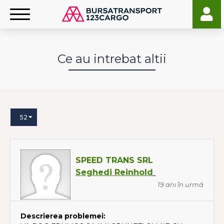
Ce au intrebat altii
52
SPEED TRANS SRL
Seghedi Reinhold
19 ani în urmă
Descrierea problemei: