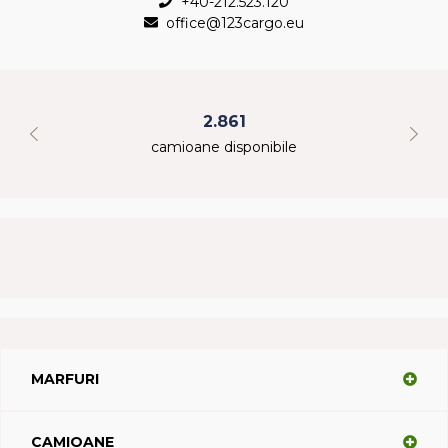
+40-212.523.120
office@123cargo.eu
2.861
camioane disponibile
MARFURI
CAMIOANE