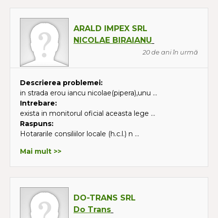
ARALD IMPEX SRL
NICOLAE BIRAIANU
20 de ani în urmă
Descrierea problemei:
in strada erou iancu nicolae(pipera),unu ...
Intrebare:
exista in monitorul oficial aceasta lege ...
Raspuns:
Hotararile consiliilor locale (h.c.l.) n ...
Mai mult >>
DO-TRANS SRL
Do Trans