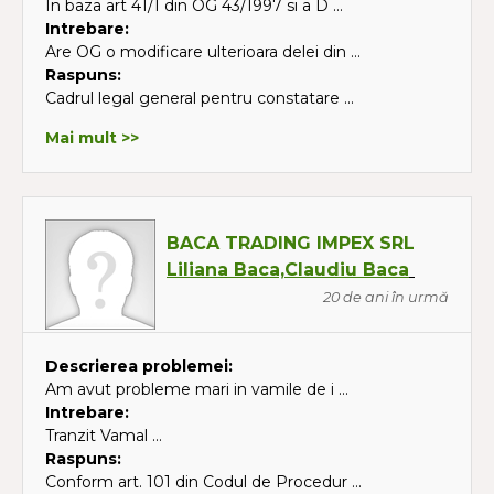
In baza art 41/1 din OG 43/1997 si a D ...
Intrebare:
Are OG o modificare ulterioara delei din ...
Raspuns:
Cadrul legal general pentru constatare ...
Mai mult >>
BACA TRADING IMPEX SRL
Liliana Baca,Claudiu Baca
20 de ani în urmă
Descrierea problemei:
Am avut probleme mari in vamile de i ...
Intrebare:
Tranzit Vamal ...
Raspuns:
Conform art. 101 din Codul de Procedur ...