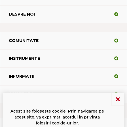
DESPRE NOI
COMUNITATE
INSTRUMENTE
INFORMATII
ASISTENTA
Acest site foloseste cookie. Prin navigarea pe
acest site, va exprimati acordul in privinta
Termeni si conditii
Politica de confidentialitate
Marci inregistrate Dacodasoft
folosirii cookie-urilor.