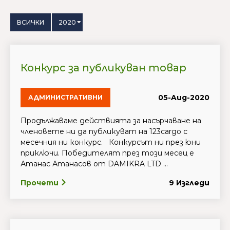
ВСИЧКИ
2020
Конкурс за публикуван товар
05-Aug-2020
АДМИНИСТРАТИВНИ
Продължаваме действията за насърчаване на
членовете ни да публикуват на 123cargo с
месечния ни конкурс. Конкурсът ни през юни
приключи. Победителят през този месец е
Атанас Атанасов от DAMIKRA LTD ...
Прочети
9 Изгледи