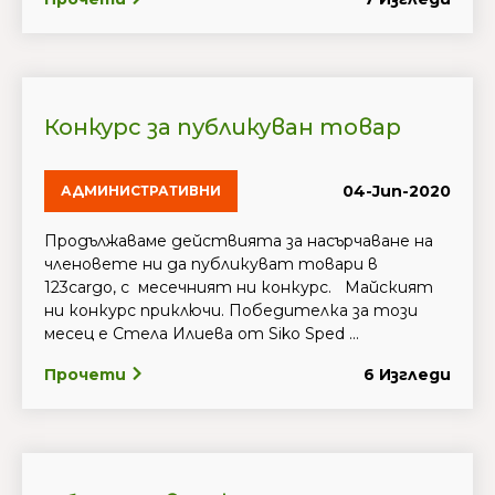
Конкурс за публикуван товар
04-Jun-2020
АДМИНИСТРАТИВНИ
Продължаваме действията за насърчаване на
членовете ни да публикуват товари в
123cargo, с месечният ни конкурс. Майският
ни конкурс приключи. Победителка за този
месец е Стела Илиева от Siko Sped ...
Прочети
6 Изгледи