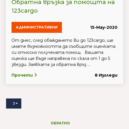
Обратна връзка за помощта на
123cargo
15-May-2020
АДМИНИСТРАТИВНИ
От днес, след обаждането Ви до 123cargo, ще
имате възможността да съобщите оценката
си относно получената помощ. Вашата
оценка ще бъде направена по скала от 1 до 5
звезди. Заявката за обратна връз ...
Прочети
8 Изгледи
3
ОБРАТНО