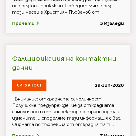
ни през юни приключи. Победителят през
този месец е Християн Първанов от ...
Прочети
5 Изгледи
Фалшификация на контактни
данни
29-Jun-2020
СИГУРНОСТ
Внимание: открадната самоличност!
Получихме предупреждение за открадната
самоличност от инспектор по транспорта и
измамите, и споделяме тази информация с вас.
Фирмата потърпевша от откраднатат ...
Прочети
7 Изгледи