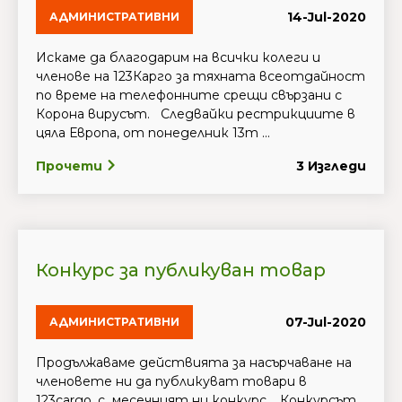
14-Jul-2020
АДМИНИСТРАТИВНИ
Искаме да благодарим на всички колеги и
членове на 123Карго за тяхната всеотдайност
по време на телефонните срещи свързани с
Корона вирусът. Следвайки рестрикциите в
цяла Европа, от понеделник 13т ...
Прочети
3 Изгледи
Конкурс за публикуван товар
07-Jul-2020
АДМИНИСТРАТИВНИ
Продължаваме действията за насърчаване на
членовете ни да публикуват товари в
123cargo, с месечният ни конкурс. Конкурсът