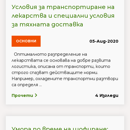
Условия за транспортиране на
лекарства и специални условия
за тяхната доставка
05-Aug-2020
ОСНОВНИ
Оптималното разпределение на
лекарствата се основава на добре развита
логистика, описана от транспорти, които
строго спазват действащите норми.
Например, охладените транспортни разтвори
са определя ...
Прочети
4 Изгледи
Умора по време на шофиране: