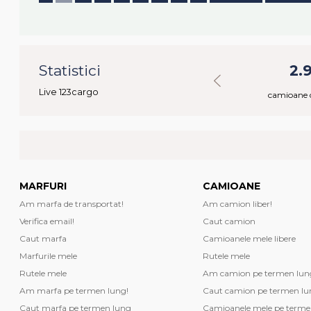
87
Statistici
49.535
2.
Live 123cargo
ctivi
marfuri disponibile
camioane d
MARFURI
CAMIOANE
Am marfa de transportat!
Am camion liber!
Verifica email!
Caut camion
Caut marfa
Camioanele mele libere
Marfurile mele
Rutele mele
Rutele mele
Am camion pe termen lun
Am marfa pe termen lung!
Caut camion pe termen lu
Caut marfa pe termen lung
Camioanele mele pe terme