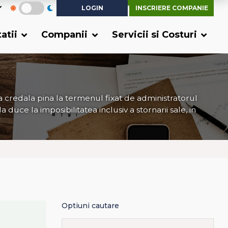
LOGIN
INSCRIERE COMPANIE
tatii
Companii
Servicii si Costuri
sa credala pina la termenul fixat de administratorul
duce la imposibilitatea inclusiv a stornarii sale, in
Optiuni cautare