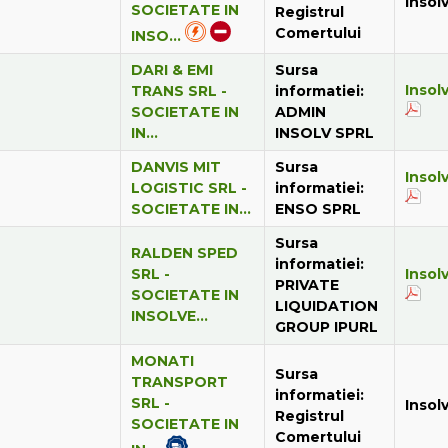
Insol
SOCIETATE IN
Registrul
Comertului
INSO...
DARI & EMI
Sursa
Insol
TRANS SRL -
informatiei:
SOCIETATE IN
ADMIN
IN...
INSOLV SPRL
DANVIS MIT
Sursa
Insol
LOGISTIC SRL -
informatiei:
SOCIETATE IN...
ENSO SPRL
Sursa
RALDEN SPED
informatiei:
SRL -
Insol
PRIVATE
SOCIETATE IN
LIQUIDATION
INSOLVE...
GROUP IPURL
MONATI
Sursa
TRANSPORT
informatiei:
SRL -
Insol
Registrul
SOCIETATE IN
Comertului