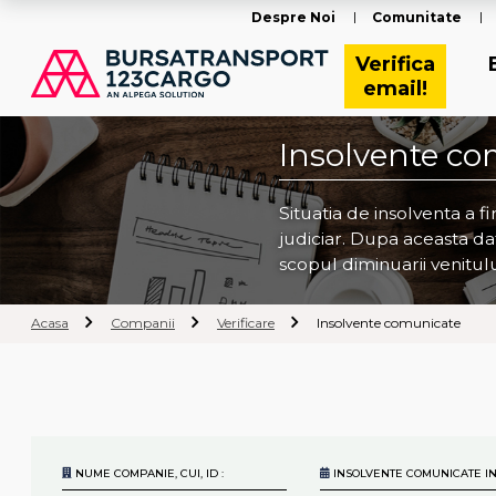
Despre Noi
Comunitate
Verifica
email!
Insolvente co
Situatia de insolventa a f
judiciar. Dupa aceasta dat
scopul diminuarii venitul
Acasa
Companii
Verificare
Insolvente comunicate
NUME COMPANIE, CUI, ID :
INSOLVENTE COMUNICATE IN