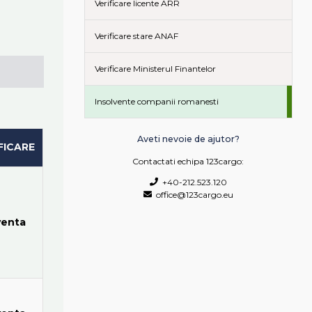
Verificare licente ARR
Verificare stare ANAF
Verificare Ministerul Finantelor
Insolvente companii romanesti
Aveti nevoie de ajutor?
FICARE
Contactati echipa 123cargo:
+40-212.523.120
office@123cargo.eu
venta