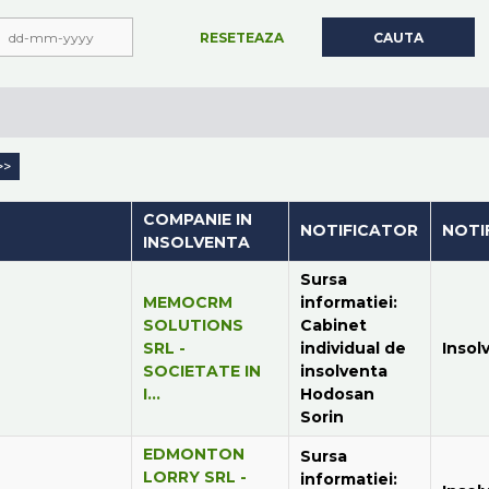
RESETEAZA
CAUTA
>>
COMPANIE IN
NOTIFICATOR
NOTI
INSOLVENTA
Sursa
MEMOCRM
informatiei:
SOLUTIONS
Cabinet
SRL -
individual de
Insol
SOCIETATE IN
insolventa
I...
Hodosan
Sorin
EDMONTON
Sursa
LORRY SRL -
informatiei: