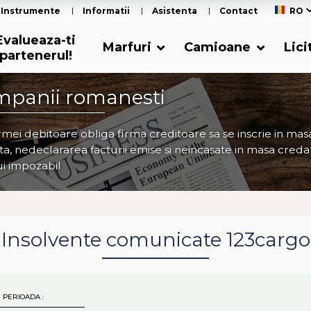
Instrumente
Informatii
Asistenta
Contact
RO
Evalueaza-ti
Marfuri
Camioane
Lici
partenerul!
mpanii romanesti
irmei debitoare obliga firma creditoare sa se inscrie in ma
a, nedeclararea facturii emise si neincasate in masa credala 
ui impozabil
Insolvente comunicate 123cargo
 PERIOADA :