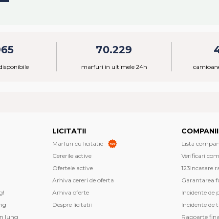
965
70.229
isponibile
marfuri in ultimele 24h
camioane
LICITATII
COMPANII
Marfuri cu licitatie
Lista companii
Cererile active
Verificari co
Ofertele active
123Incasare r
Arhiva cereri de oferta
Garantarea fa
g!
Arhiva oferte
Incidente de 
ng
Despre licitatii
Incidente de 
n lung
Rapoarte fin