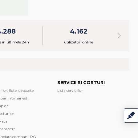
4.288
4.162
 in ultimele 24h
utilizatori online
SERVICII SI COSTURI
lor, flote, depozite
Lista serviciilor
mpanii romanesti
apida
cturilor
plata
transport
anciare companii RO