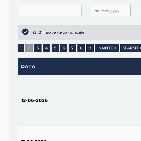
(243) Insolvente comunicate
1
2
3
4
5
6
7
8
9
INAINTE >
SFARSIT 
DATA
12-06-2026