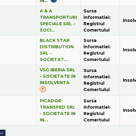
IN...
A & A
Sursa
TRANSPORTURI
informatiei:
Insol
SPECIALE SRL -
Registrul
SOCI...
Comertului
BLACK STAR
Sursa
DISTRIBUTION
informatiei:
Insol
SRL -
Registrul
SOCIETAT...
Comertului
VSG IBERIA SRL
Sursa
- SOCIETATE IN
informatiei:
Insol
INSOLVENTA
Registrul
Comertului
PICADOR
Sursa
TRANSPED SRL
informatiei:
Insol
- SOCIETATE IN
Registrul
IN...
Comertului
>>