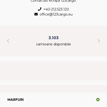
Contactati echipa 123cargo:
+40-212.523.120
office@123cargo.eu
3.103
camioane disponibile
MARFURI