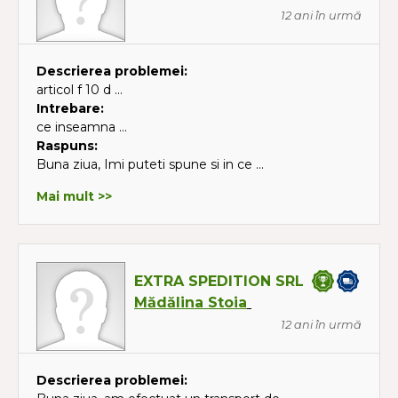
12 ani în urmă
Descrierea problemei:
articol f 10 d ...
Intrebare:
ce inseamna ...
Raspuns:
Buna ziua, Imi puteti spune si in ce ...
Mai mult >>
EXTRA SPEDITION SRL
Mădălina Stoia
12 ani în urmă
Descrierea problemei: