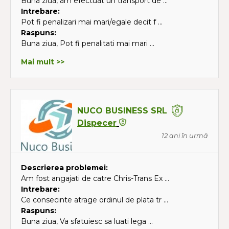
Buna ziua, am efectuat un transport de ...
Intrebare:
Pot fi penalizari mai mari/egale decit f ...
Raspuns:
Buna ziua, Pot fi penalitati mai mari ...
Mai mult >>
NUCO BUSINESS SRL
Dispecer
12 ani în urmă
Descrierea problemei:
Am fost angajati de catre Chris-Trans Ex ...
Intrebare:
Ce consecinte atrage ordinul de plata tr ...
Raspuns:
Buna ziua, Va sfatuiesc sa luati lega ...