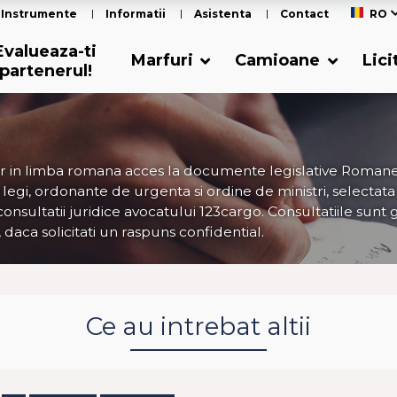
Instrumente
Informatii
Asistenta
Contact
RO
Evalueaza-ti
Marfuri
Camioane
Lici
partenerul!
r in limba romana acces la documente legislative Romanes
e legi, ordonante de urgenta si ordine de ministri, selectata
 consultatii juridice avocatului 123cargo. Consultatiile sunt 
, daca solicitati un raspuns confidential.
Ce au intrebat altii