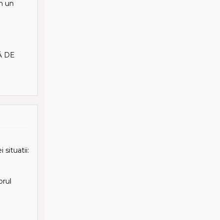
am un
Ă DE
situatii:
orul