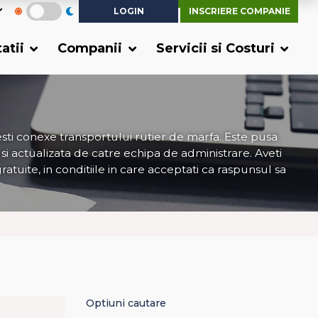
LOGIN
INSCRIERE COMPANIE
tatii
Companii
Servicii si Costuri
ti conexe transportului rutier de marfa. Este pusa
 si actualizata de catre echipa de administrare. Aveti
gratuite, in conditiile in care acceptati ca raspunsul sa
Optiuni cautare