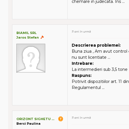
chemare in judecata. Ins ...
11 ani în urmă
BIAMIL SRL
Jaros Stefan
Descrierea problemei:
Buna ziua , Am avut control 
nu sunt licentiate ...
Intrebare:
La intermedieri sub 3,5 tone 
Raspuns:
Potrivit dispozitiilor art. 11 d
Regulamentul ...
11 ani în urmă
ORIZONT SIGHETU MARMATIEI SRL
Berci Paulina