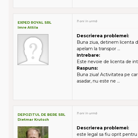
11 ani în urmă
EXPED ROYAL SRL
Imre Attila
Descrierea problemei:
Buna ziua, detinem licenta d
apelam la transpor ...
Intrebare:
Este nevoie de licenta de in
Raspuns:
Buna ziua! Activitatea pe car
asadar, nu este ne ...
11 ani în urmă
DEPOZITUL DE BERE SRL
Dietmar Krutsch
Descrierea problemei:
este legal sa fiu oprit pentru