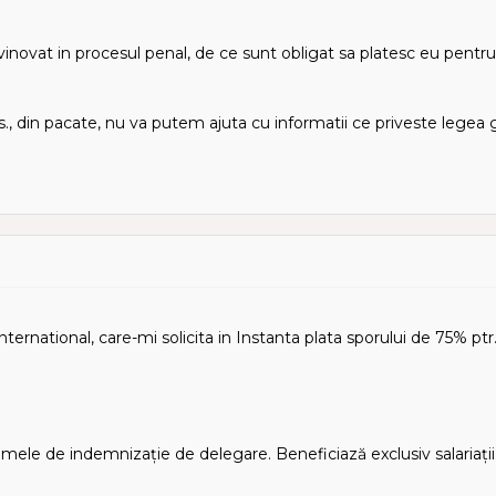
vinovat in procesul penal, de ce sunt obligat sa platesc eu pentru
s., din pacate, nu va putem ajuta cu informatii ce priveste legea
nternational, care-mi solicita in Instanta plata sporului de 75% p
numele de indemnizație de delegare. Beneficiază exclusiv salariații