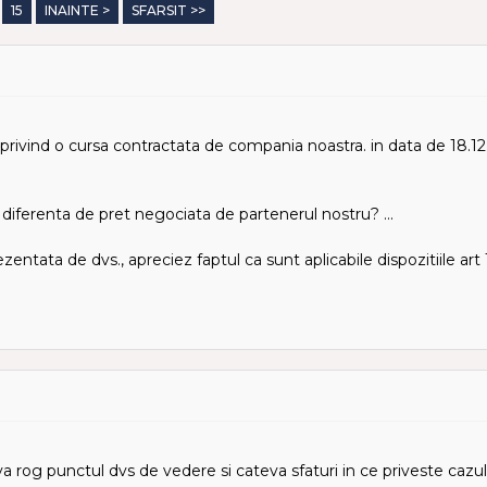
15
INAINTE >
SFARSIT >>
privind o cursa contractata de compania noastra. in data de 18.1
iferenta de pret negociata de partenerul nostru? ...
entata de dvs., apreciez faptul ca sunt aplicabile dispozitiile art 
 rog punctul dvs de vedere si cateva sfaturi in ce priveste cazu