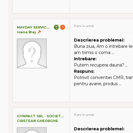
11 ani în urmă
MAYDAY SERVICES SRL
Ioana Blaj
Descrierea problemei:
Buna ziua, Am o intrebare le
am trimis o coma ...
Intrebare:
Putem recupera dauna? ...
Raspuns:
Potrivit conventiei CMR, tra
pentru avarie, produs ...
11 ani în urmă
GYMPACT SRL - SOCIETATE IN REORGANIZARE
CIRSTEAN GHEORGHE
Descrierea problemei: