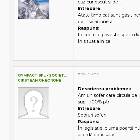
caz cunoscut si de ...
Intrebare:
Atata timp cat sunt gasit ne
de inselaciune a ...
Raspuns:
In ceea ce priveste speta dv
In situatia in ca ...
11 ani în urmă
GYMPACT SRL - SOCIETATE IN REORGANIZARE
CIRSTEAN GHEORGHE
Descrierea problemei:
Am un sofer care circula pe i
supl., 100% ptr ...
Intrebare:
Sporuri soferi ...
Raspuns:
În legislație, diurna poartă 
acordă doar salar ...