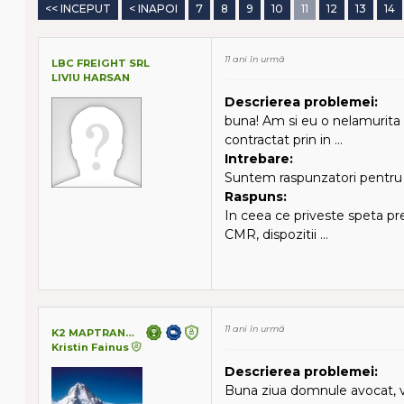
<< INCEPUT
< INAPOI
7
8
9
10
11
12
13
14
11 ani în urmă
LBC FREIGHT SRL
LIVIU HARSAN
Descrierea problemei:
buna! Am si eu o nelamurita 
contractat prin in ...
Intrebare:
Suntem raspunzatori pentru d
Raspuns:
In ceea ce priveste speta prez
CMR, dispozitii ...
11 ani în urmă
K2 MAPTRANS SRL
Kristin Fainus
Descrierea problemei:
Buna ziua domnule avocat, va