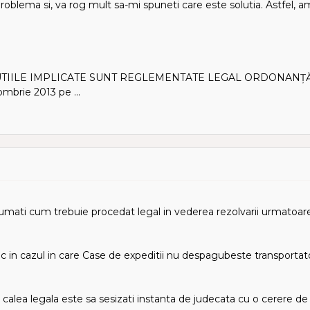
blema si, va rog mult sa-mi spuneti care este solutia. Astfel, 
TUTIILE IMPLICATE SUNT REGLEMENTATE LEGAL ORDONANŢ
mbrie 2013 pe ...
umati cum trebuie procedat legal in vederea rezolvarii urmatoarei 
ac in cazul in care Case de expeditii nu despagubeste transportat
 calea legala este sa sesizati instanta de judecata cu o cerere de