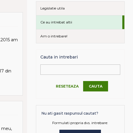
Legislatie utila
Ce au intrebat altii
Am o intrebare!
2.2015 am
Cauta in intrebari
17 din
RESETEAZA
CAUTA
Nu ati gasit raspunsul cautat?
Formulati propria dvs. intrebare:
l meu,