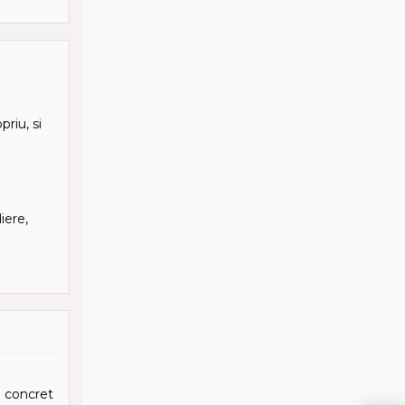
riu, si
iere,
 ? concret