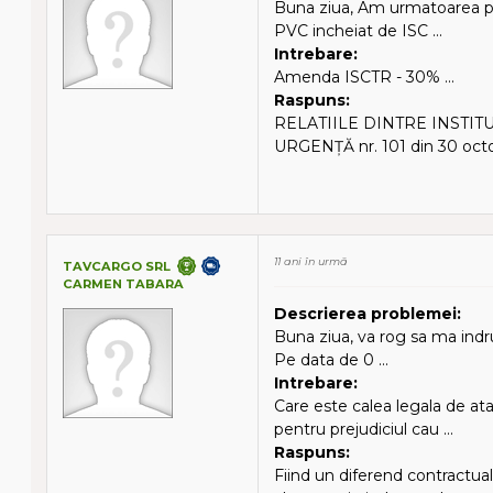
Buna ziua, Am urmatoarea pro
PVC incheiat de ISC ...
Intrebare:
Amenda ISCTR - 30% ...
Raspuns:
RELATIILE DINTRE INSTI
URGENŢĂ nr. 101 din 30 octo
11 ani în urmă
TAVCARGO SRL
CARMEN TABARA
Descrierea problemei:
Buna ziua, va rog sa ma indr
Pe data de 0 ...
Intrebare:
Care este calea legala de at
pentru prejudiciul cau ...
Raspuns:
Fiind un diferend contractual