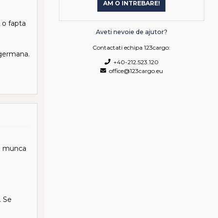
AM O INTREBARE!
 o fapta
Aveti nevoie de ajutor?
Contactati echipa 123cargo:
 germana.
+40-212.523.120
office@123cargo.eu
tr. munca
. Se