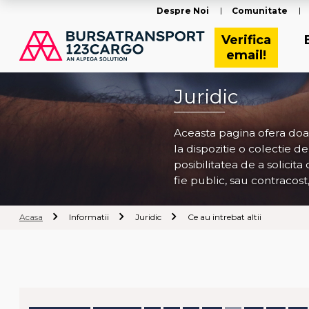
Despre Noi
Comunitate
Verifica
email!
Juridic
Aceasta pagina ofera doa
la dispozitie o colectie d
posibilitatea de a solicita
fie public, sau contracost
Acasa
Informatii
Juridic
Ce au intrebat altii