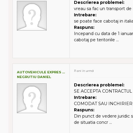
Descrierea problemei:
vreau sa fac un transport de mar
Intrebare:
se poate face cabotaj in italia?
Raspuns:
Incepand cu data de 1 ianuari
cabotaj pe teritoriile ...
11 ani în urmă
AUTOVEHICULE EXPRES SRL
NEGRUTIU DANIEL
Descrierea problemei:
SE ACCEPTA CONTRACTUL 
Intrebare:
COMODAT SAU INCHIRIERE?
Raspuns:
Din punct de vedere juridic s
de situatia concr ...