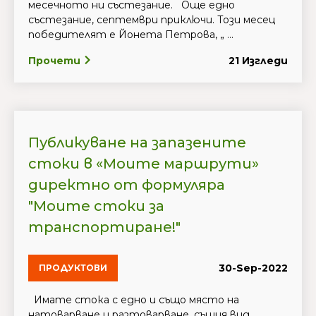
месечното ни състезание. Още едно
състезание, септември приключи. Този месец
победителят е Йонета Петрова, „ ...
Прочети
21 Изгледи
Публикуване на запазените
стоки в «Моите маршрути»
директно от формуляра
"Моите стоки за
транспортиране!"
30-Sep-2022
ПРОДУКТОВИ
Имате стока с едно и също място на
натоварване и разтоварване, същия вид