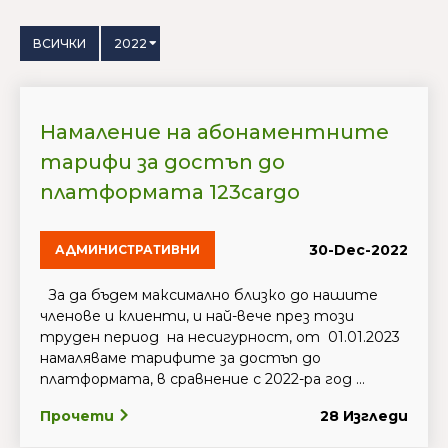
ВСИЧКИ
2022
Намаление на абонаментните
тарифи за достъп до
платформата 123cargo
30-Dec-2022
АДМИНИСТРАТИВНИ
За да бъдем максимално близко до нашите
членове и клиенти, и най-вече през този
труден период на несигурност, от 01.01.2023
намаляваме тарифите за достъп до
платформата, в сравнение с 2022-ра год ...
Прочети
28 Изгледи