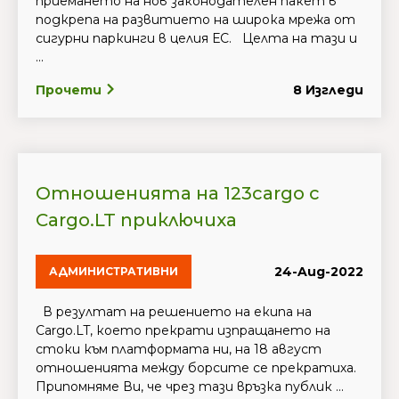
приемането на нов законодателен пакет в
подкрепа на развитието на широка мрежа от
сигурни паркинги в целия ЕС. Целта на тази и
...
Прочети
8 Изгледи
Отношенията на 123cargo с
Cargo.LT приключиха
24-Aug-2022
АДМИНИСТРАТИВНИ
В резултат на решението на екипа на
Cargo.LT, което прекрати изпращането на
стоки към платформата ни, на 18 август
отношенията между борсите се прекратиха.
Припомняме Ви, че чрез тази връзка публик ...