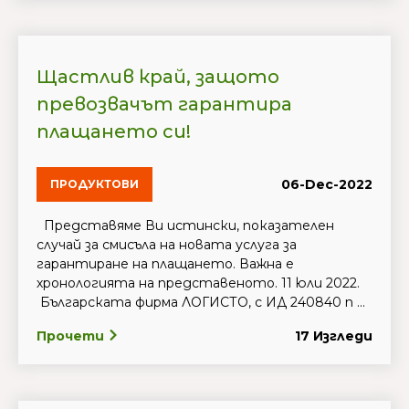
Щастлив край, защото
превозвачът гарантира
плащането си!
06-Dec-2022
ПРОДУКТОВИ
Представяме Ви истински, показателен
случай за смисъла на новата услуга за
гарантиране на плащането. Важна е
хронологията на представеното. 11 юли 2022.
Българската фирма ЛОГИСТО, с ИД 240840 п ...
Прочети
17 Изгледи