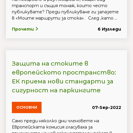
транспорт и същия тонаж, които често
публикувате? Преди публикуване ги запазете
в «Моите маршрути за стока». След ,като ...
Прочети
6 Изгледи
Защита на стоките в
европейското пространство:
ЕК приема нови стандарти за
сигурност на паркингите
07-Sep-2022
ОСНОВНИ
Само преди няколко дни членовете на
Европейската комисия гласуваха за