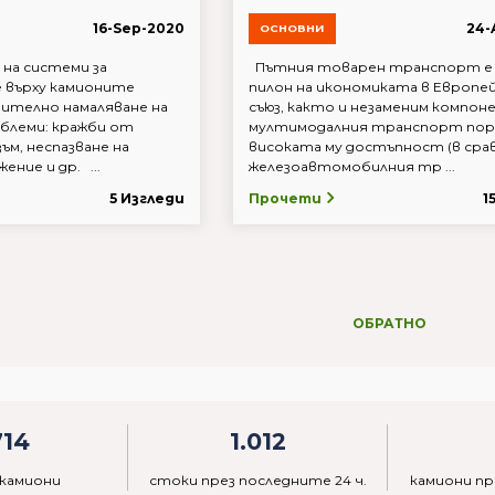
16-Sep-2020
24-
ОСНОВНИ
на системи за
Пътния товарен транспорт е 
 върху камионите
пилон на икономиката в Европе
чително намаляване на
съюз, както и незаменим компон
облеми: кражби от
мултимодалния транспорт пор
ъм, неспазване на
високата му достъпност (в сра
ение и др. ...
железоавтомобилния тр ...
5 Изгледи
Прочети
1
ОБРАТНО
714
1.012
 камиони
стоки през последните 24 ч.
камиони пр