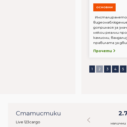
ОСНОВНИ
Инсталирането 
видеонаблюдение
допринася за зна
някои реални пр
камиони, вандализ
правилата за движ
Прочети
1
2
3
4
5
08
Статистики
29.093
2.
Live 123cargo
ебители
налични стоки
налични