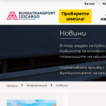
За нас
И
Проверете
имейла!
на
Новини
В този раздел са пуб
Новините са основно 
страниците на прилож
Споменаваме архива с
функциониране на прил
Начало
Информация
Новини