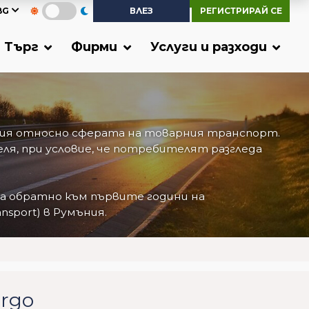
BG
ВЛЕЗ
РЕГИСТРИРАЙ СЕ
Търг
Фирми
Услуги и разходи
ития относно сферата на товарния транспорт.
я, при условие, че потребителят разгледа
та обратно към първите години на
sport) в Румъния.
argo