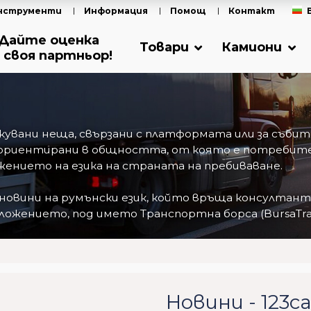
нструменти
Информация
Помощ
Контакт
Дайте оценка
Товари
Камиони
 своя партньор!
ликувани неща, свързани с платформата или за съб
ориентирани в общността, от която е потребител
ението на езика на страната на пребиваване.
 новини на румънски език, който връща консултан
ожението, под името Транспортна борса (BursaTran
Новини - 123c