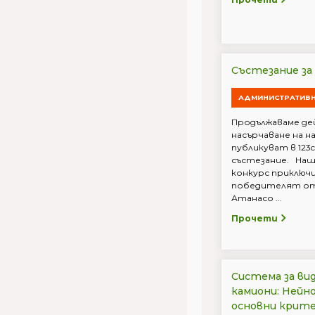
Състезание за
АДМИНИСТРАТИВ
Продължаваме де
насърчаване на 
публикуват в 123
състезание. На
конкурс приключи
победителят от
Атанасо ...
Прочети
Система за ви
камиони: Нейн
основни крите