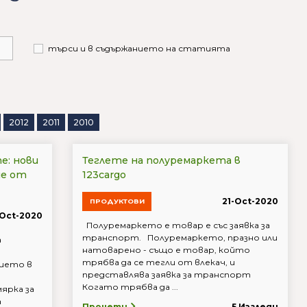
търси и в съдържанието на статията
2012
2011
2010
е: нови
Теглете на полуремаркета в
не от
123cargo
21-Oct-2020
ПРОДУКТОВИ
-Oct-2020
Полуремаркето е товар е със заявка за
транспорт. Полуремаркето, празно или
а
натоварено - също е товар, който
трябва да се тегли от влекач, и
ието в
представлява заявка за транспорт
Когато трябва да ...
ярка за
а
Прочети
5 Изгледи