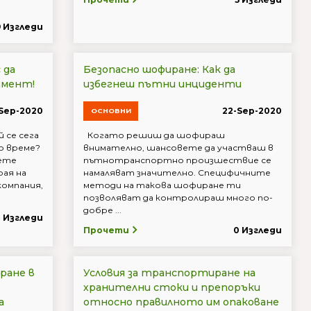
9 Изгледи
 да
Безопасно шофиране: Как да
амент!
избегнеш пътни инциденти
Sep-2020
22-Sep-2020
ОСНОВНИ
й се сега
Когато решиш да шофираш
го време?
внимателно, шансовете да участваш в
ете
пътнотранспортно произшествие се
рая на
намаляват значително. Специфичните
компания,
методи на такова шофиране ти
позволяват да контролираш много по-
добре ...
4 Изгледи
Прочети
0 Изгледи
ране в
Условия за транспортиране на
хранителни стоки и препоръки
а
относно правилното им опаковане