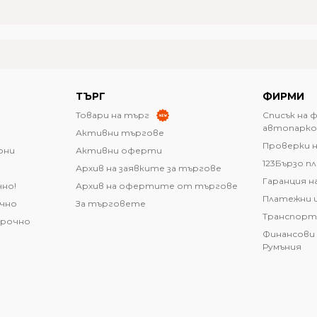
ТЪРГ
ФИРМИ
Товари на търг
Списък на 
автопарко
Активни търгове
Проверки н
они
Активни оферти
123Бързо п
Архив на заявките за търгове
Гаранция н
чно!
Архив на офертите от търгове
Платежни 
очно
За търговете
Транспорт
срочно
Финансови 
Румъния