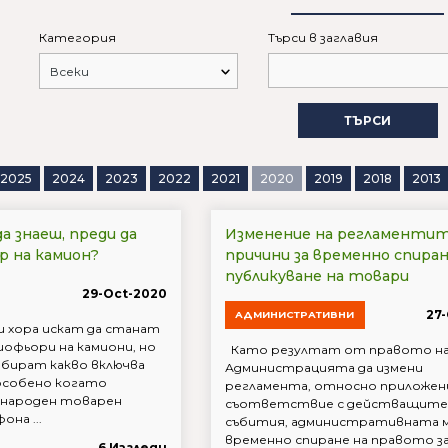
Категория
Търси в заглавия
ТЪРСИ
2025
2024
2023
2022
2021
2020
2019
2018
2013
а знаеш, преди да
Изменение на регламентит
 на камион?
причини за временно спира
публикуване на товари
29-Oct-2020
27
АДМИНИСТРАТИВНИ
и хора искат да станат
офьори на камиони, но
Като резултат от правото н
збират какво включва
Администрацията да измени
особено когато
регламента, относно приложен
ународен товарен
съответствие с действащите
на ...
събития, административната м
временно спиране на правото з
6 Изгледи