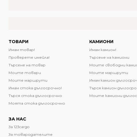
ТОВАРИ
КАМИОНИ
Имам товар!
Имам камион!
Проверете имейла!
Търсене на камиони
Търсене на товар
Моите свободни ками
Моите товари
Моите маршрути
Моите маршрути
Имам камион дългосро
Имам стока дългосрочно!
Търся камион дългоср
Търся стока дългосрочно
Моите камиони дълго
Моята стока дългосрочно
ЗА НАС
За 123cargo
За товародателите