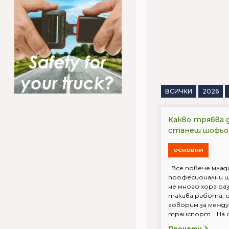
ВСИЧКИ
2026
Какво трябва д
станеш шофьор
ОСНОВНИ
Все повече млад
професионални ш
не много хора ра
такава работа, 
говорим за межд
транспорт. На фо
Прочети