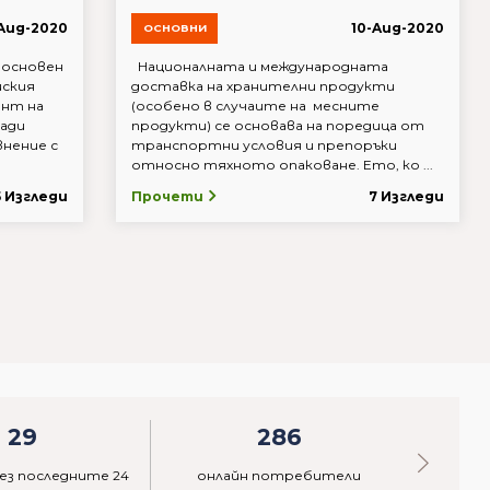
Aug-2020
10-Aug-2020
ОСНОВНИ
основен
Националната и международната
йския
доставка на хранителни продукти
ент на
(особено в случаите на месните
ади
продукти) се основава на поредица от
внение с
транспортни условия и препоръки
относно тяхното опаковане. Ето, ко ...
5 Изгледи
Прочети
7 Изгледи
29
286
ез последните 24
онлайн потребители
акти