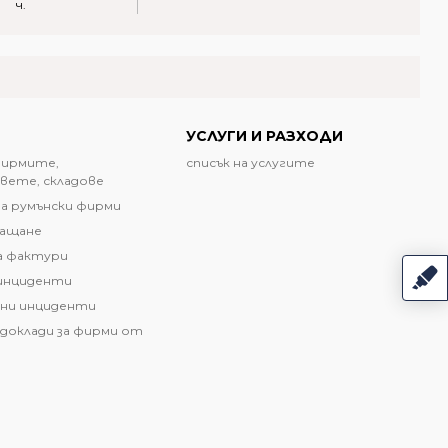
ч.
УСЛУГИ И РАЗХОДИ
фирмите,
списък на услугите
вете, складове
а румънски фирми
лащане
а фактури
инциденти
ни инциденти
доклади за фирми от