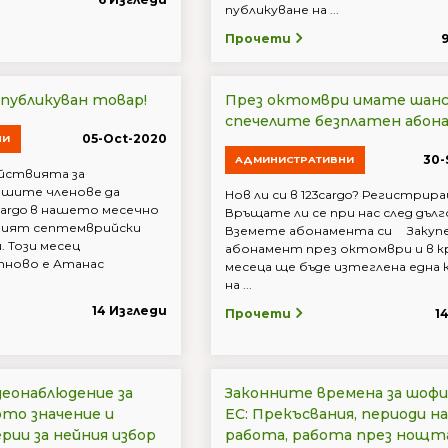
публикуване на ...
Прочети
 публикуван товар!
През октомври имате шанс
спечелите безплатен абон
05-Oct-2020
НИ
30-
АДМИНИСТРАТИВНИ
йствията за
нашите членове да
Нов ли си в 123cargo? Регистрира
cargo в нашето месечно
Връщате ли се при нас след дъл
шият септемврийски
Вземете абонамента си Закуп
. Този месец
абонамент през октомври и в к
ново е Атанас
месеца ще бъде изтеглена една 
на ...
14 Изгледи
Прочети
1
деонаблюдение за
Законните времена за шофи
ото значение и
ЕС: Прекъсвания, периоди на
рии за нейния избор
работа, работа през нощт