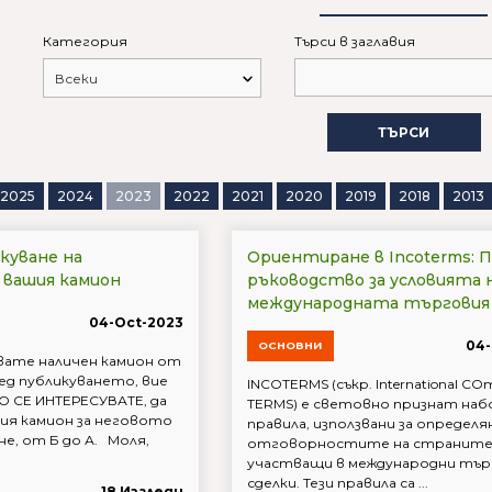
Категория
Търси в заглавия
ТЪРСИ
2025
2024
2023
2022
2021
2020
2019
2018
2013
куване на
Ориентиране в Incoterms: 
 вашия камион
ръководство за условията 
международната търговия
04-Oct-2023
04-
ОСНОВНИ
ате наличен камион от
лед публикуването, вие
INCOTERMS (съкр. International CO
О СЕ ИНТЕРЕСУВАТЕ, да
TERMS) е световно признат на
ия камион за неговото
правила, използвани за определя
е, от Б до А. Моля,
отговорностите на страните
участващи в международни тър
сделки. Тези правила са ...
18 Изгледи