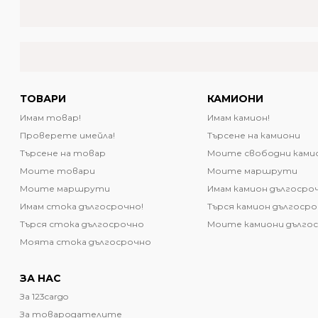
ТОВАРИ
КАМИОНИ
Имам товар!
Имам камион!
Проверете имейла!
Търсене на камиони
Търсене на товар
Моите свободни ками
Моите товари
Моите маршрути
Моите маршрути
Имам камион дългосро
Имам стока дългосрочно!
Търся камион дългоср
Търся стока дългосрочно
Моите камиони дълго
Моята стока дългосрочно
ЗА НАС
За 123cargo
За товародателите