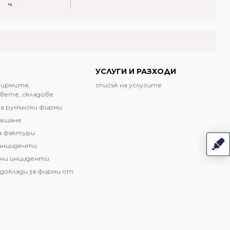
ч.
УСЛУГИ И РАЗХОДИ
фирмите,
списък на услугите
вете, складове
а румънски фирми
лащане
а фактури
инциденти
ни инциденти
доклади за фирми от