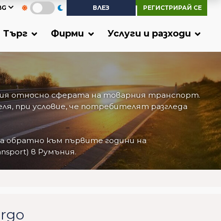
BG
ВЛЕЗ
РЕГИСТРИРАЙ СЕ
Търг
Фирми
Услуги и разходи
ития относно сферата на товарния транспорт.
я, при условие, че потребителят разгледа
та обратно към първите години на
sport) в Румъния.
argo