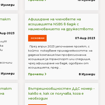
9 Изгледи
нтакт
Афиширане на членовете на
асоциацията NSBS в бадж с
наименованието на дружеството
-Aug-2023
07-Aug-2023
ОСНОВНИ
ли!!!!
ка
През април 2023 започнахме проект, с
ви
който показваме принадлежността на
дадена компания към професионална
асоциация за транспорт или спедиция,
асочили
чрез афиширане на бадж, одобрен от
асоциацията, пред ...
5 Изгледи
Прочети
8 Изгледи
онтакт
Вътрешнообщностен ДДС номер -
на
какво е, как се получава, кога е
необходим