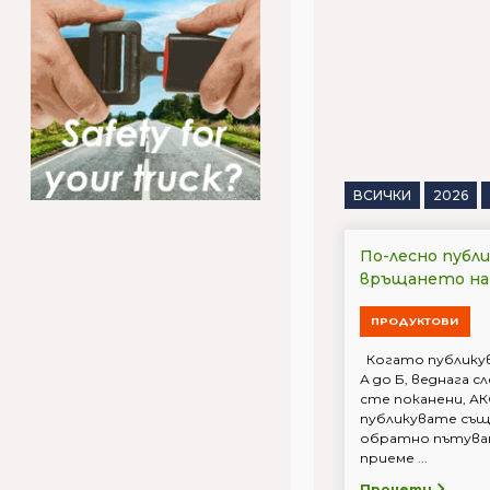
ВСИЧКИ
2026
По-лесно публи
връщането на
ПРОДУКТОВИ
Когато публикув
А до Б, веднага с
сте поканени, АК
публикувате същ
обратно пътуван
приеме ...
Прочети