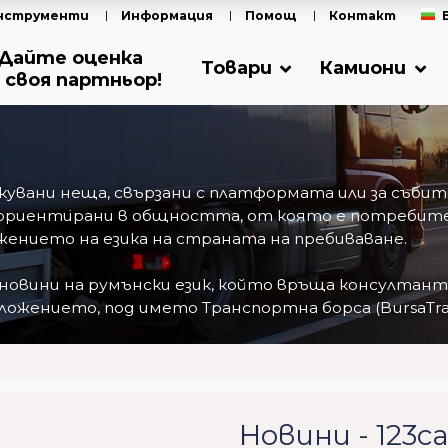
нструменти
Информация
Помощ
Контакт
Дайте оценка
Товари
Камиони
 своя партньор!
ликувани неща, свързани с платформата или за съб
ориентирани в общността, от която е потребител
ението на езика на страната на пребиваване.
 новини на румънски език, който връща консултан
ожението, под името Транспортна борса (BursaTran
Новини - 123c