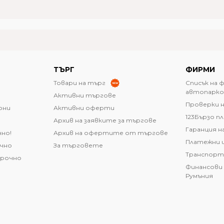
ТЪРГ
ФИРМИ
Товари на търг
Списък на 
автопарко
Активни търгове
Проверки н
они
Активни оферти
123Бързо п
Архив на заявките за търгове
Гаранция н
чно!
Архив на офертите от търгове
Платежни 
очно
За търговете
Транспорт
срочно
Финансови 
Румъния