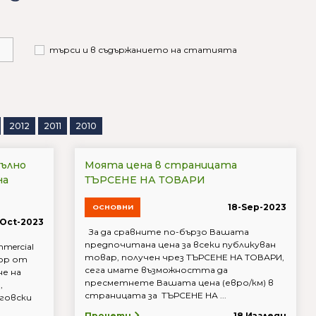
търси и в съдържанието на статията
2012
2011
2010
Пълно
Моята цена в страницата
на
ТЪРСЕНЕ НА ТОВАРИ
18-Sep-2023
ОСНОВНИ
Oct-2023
За да сравните по-бързо Вашата
предпочитана цена за всеки публикуван
mmercial
товар, получен чрез ТЪРСЕНЕ НА ТОВАРИ,
бор от
сега имате възможността да
не на
пресметнете Вашата цена (евро/км) в
,
страницата за ТЪРСЕНЕ НА ...
говски
Прочети
18 Изгледи