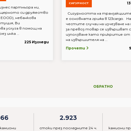
1
СИГУРНОСТ
знес партньора ни,
з дъщерното си дружество
Сигурността на транзакциите
ix EOOD), небанкова
е основната грижа в 123cargo. На
туция, Ви
честите случаи на изчезване на
ва услуга в помощ на
за превоз товар се извършват с
з инка ...
използване като прикритие от
на извършителя на ...
225 Изгледи
Прочети
ОБРАТНО
866
2.923
 камиони
стоки през последните 24 ч.
камиони пр