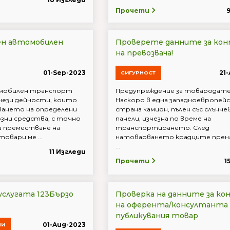
Прочети
ен автомобилен
Проверете данните за ко
на превозвача!
01-Sep-2023
21
СИГУРНОСТ
мобилен транспорт
Предупреждение за товародате
онези дейности, които
Наскоро в една западноевропейс
ването на определени
страна камион, пълен със слънче
зни средства, с точно
панели, изчезна по време на
а преместване на
транспортирането. След
овари ме ...
натоварването крадците прен
...
11 Изгледи
Прочети
1
 услугата 123Бързо
Проверка на данните за к
на оферента/консултанта 
публикувания товар
01-Aug-2023
НИ