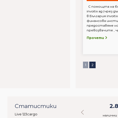
С помощта на би
invoitix ag (чре
в България invoit
финансова инсти
предоставяме но
превозвачите , чре
Прочети
1
2
1
Статистики
31.183
2.
Live 123cargo
ебители
налични стоки
налични