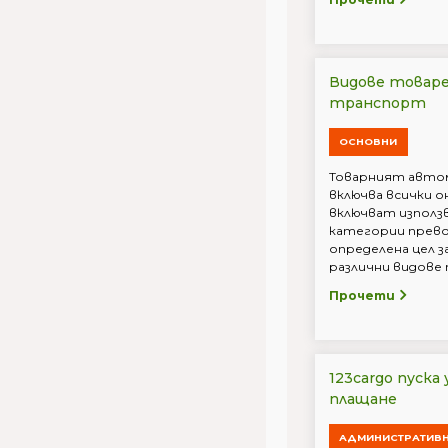
Видове товар
транспорт
ОСНОВНИ
Товарният авто
включва всички 
включват използ
категории прево
определена цел з
различни видове т
Прочети
123cargo пуска
плащане
АДМИНИСТРАТИВ