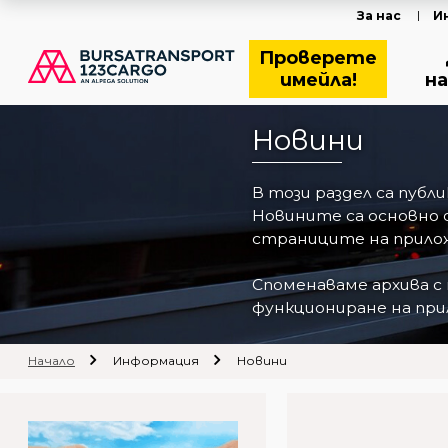
За нас
И
Проверете
имейла!
на
Новини
В този раздел са пуб
Новините са основно 
страниците на прилож
Споменаваме архива с
функциониране на прил
Начало
Информация
Новини