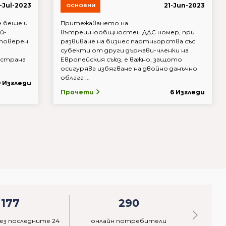
3-Jul-2023
21-Jun-2023
ОСНОВНИ
 беше и
Притежаването на
й-
вътрешнообщностен ДДС номер, при
 поверен
развиване на бизнес партньорства със
субекти от други държави-членки на
 страна
Европейския съюз, е важно, защото
осигурява избягване на двойно данъчно
облага ...
9 Изгледи
Прочети
6 Изгледи
177
290
ез последните 24
онлайн потребители
акти