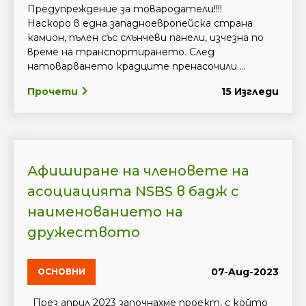
Предупреждение за товародатели!!!!
Наскоро в една западноевропейска страна
камион, пълен със слънчеви панели, изчезна по
време на транспортирането. След
натоварването крадците пренасочили ...
Прочети
15 Изгледи
Афиширане на членовете на
асоциацията NSBS в бадж с
наименованието на
дружеството
07-Aug-2023
ОСНОВНИ
През април 2023 започнахме проект, с който