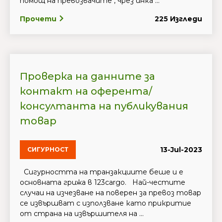
помощ на превозвачите , чрез инка ...
Прочети
225 Изгледи
Проверка на данните за
контакт на оферента/
консултанта на публикувания
товар
13-Jul-2023
СИГУРНОСТ
Сигурността на транзакциите беше и е
основната грижа в 123cargo. Най-честите
случаи на изчезване на поверен за превоз товар
се извършват с използване като прикритие
от страна на извършителя на ...