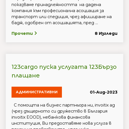
показваме принадлежността на дадена
компания към професионална асоциация за
транспорт или спедиция, чрез афиширане на
бадж, одобрен от асоциацията, пред ...
Прочети
8 Изгледи
123cargo пуска услугата 123Бързо
плащане
01-Aug-2023
АДМИНИСТРАТИВНИ
С помощта на бизнес партньора ни, invoitix ag
(чрез дъщерното си дружество в България
invoitix EOOD), небанкова финансова
институция, Ви предоставяме нова услуга в