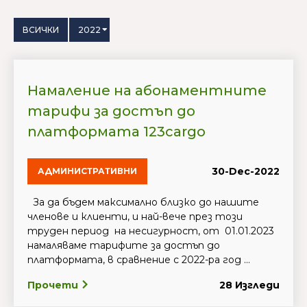
ВСИЧКИ
2022
Намаление на абонаментните
тарифи за достъп до
платформата 123cargo
30-Dec-2022
АДМИНИСТРАТИВНИ
За да бъдем максимално близко до нашите
членове и клиенти, и най-вече през този
труден период на несигурност, от 01.01.2023
намаляваме тарифите за достъп до
платформата, в сравнение с 2022-ра год ...
Прочети
28 Изгледи