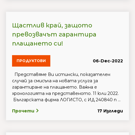
Щастлив край, защото
превозвачът гарантира
плащането си!
06-Dec-2022
ПРОДУКТОВИ
Представяме Ви истински, показателен
случай за смисъла на новата услуга за
гарантиране на плащането. Важна е
хронологията на представеното. 11 юли 2022.
Българската фирма ЛОГИСТО, с ИД 240840 п ...
Прочети
17 Изгледи