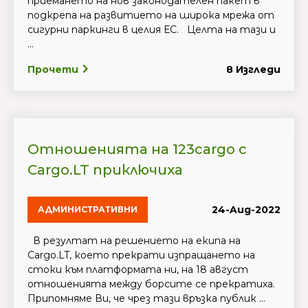
приемането на нов законодателен пакет в
подкрепа на развитието на широка мрежа от
сигурни паркинги в целия ЕС. Целта на тази и
...
Прочети
8 Изгледи
Отношенията на 123cargo с
Cargo.LT приключиха
24-Aug-2022
АДМИНИСТРАТИВНИ
В резултат на решението на екипа на
Cargo.LT, което прекрати изпращането на
стоки към платформата ни, на 18 август
отношенията между борсите се прекратиха.
Припомняме Ви, че чрез тази връзка публик ...