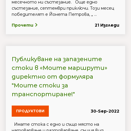
месечното ни състезание. Още едно
състезание, септември приключи. Този месец
победителят е Йонета Петрова, „ ...
Прочети
21 Изгледи
Публикуване на запазените
стоки в «Моите маршрути»
директно от формуляра
"Моите стоки за
транспортиране!"
30-Sep-2022
ПРОДУКТОВИ
Имате стока с едно и също място на
натоварване и разтоварване, същия вид