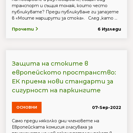
транспорт и същия тонаж, които често
публикувате? Преди публикуване ги запазете
в «Моите маршрути за стока». След ,като ...
Прочети
6 Изгледи
Защита на стоките в
европейското пространство:
ЕК приема нови стандарти за
сигурност на паркингите
07-Sep-2022
ОСНОВНИ
Само преди няколко дни членовете на
Европейската комисия гласуваха за