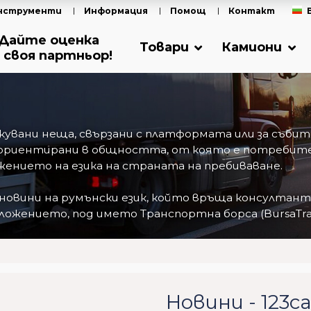
нструменти
Информация
Помощ
Контакт
Дайте оценка
Товари
Камиони
 своя партньор!
ликувани неща, свързани с платформата или за съб
ориентирани в общността, от която е потребител
ението на езика на страната на пребиваване.
 новини на румънски език, който връща консултан
ожението, под името Транспортна борса (BursaTran
Новини - 123c