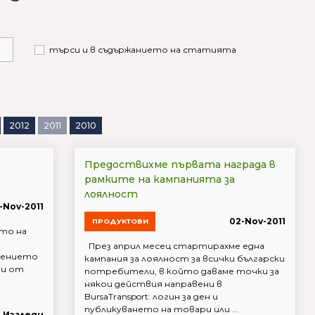
търси и в съдържанието на статията
2012
2011
2010
Предоствихме първата награда в
рамките на кампанията за
лоялност
7-Nov-2011
02-Nov-2011
ПРОДУКТОВИ
ето на
През април месец стартирахме една
дението
кампания за лоялност за всички български
ти от
потребители, в който даваме точки за
някои действия направени в
BursaTransport: логин за ден и
публикуването на товари или ...
0 Изгледи