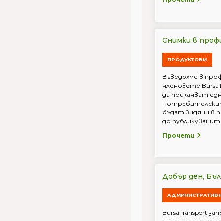
Снимки в проф
ПРОДУКТОВИ
Въведохме в про
членовете Bursa
да прикачват едн
Потребителскит
бъдат видяни в 
до публикуваните 
Прочети
Добър ден, Бъл
АДМИНИСТРАТИВ
BursaTransport за