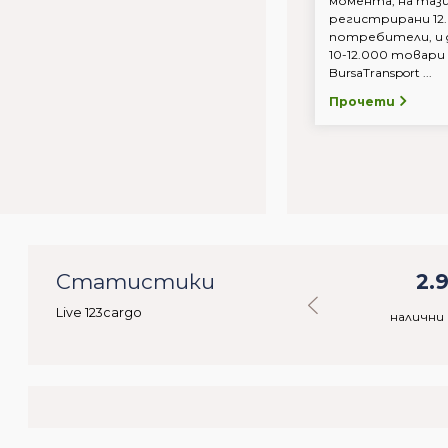
момента, на тази
регистрирани 12.
потребители, и 
10-12.000 товари
BursaTransport ...
Прочети
56
Статистики
36.822
2.
Live 123cargo
ебители
налични стоки
налични