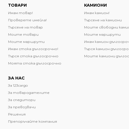
ТОВАРИ
КАМИОНИ
Имам товар!
Имам камион!
Проверете имейла!
Търсене на камиони
Търсене на товар
Моите свободни ками
Моите товари
Моите маршрути
Моите маршрути
Имам камион дългосро
Имам стока дългосрочно!
Търся камион дългоср
Търся стока дългосрочно
Моите камиони дълго
Моята стока дългосрочно
ЗА НАС
За 123cargo
За товародателите
За спедитори
За превозвачи
Решения
Препоръчайте компания