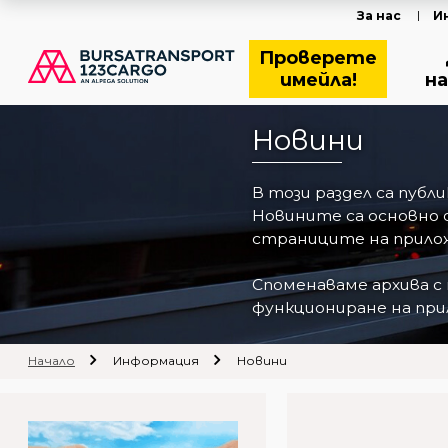
За нас
И
Проверете
имейла!
на
Новини
В този раздел са пуб
Новините са основно 
страниците на прилож
Споменаваме архива с
функциониране на прил
Начало
Информация
Новини