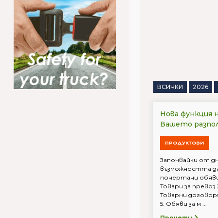
ВСИЧКИ
2026
Нова функция н
Вашето разпо
ПРОДУКТОВИ
Започвайки от д
възможността да
почертани обяви
Товари за превоз 
Товарни договори
5. Обяви за м ...
Прочети