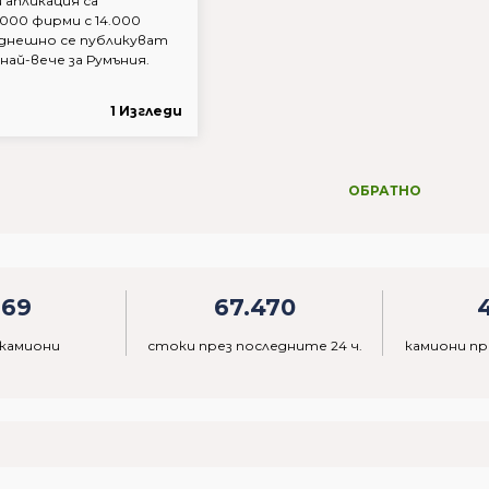
 апликация са
000 фирми с 14.000
днешно се публикуват
 най-вече за Румъния.
1 Изгледи
ОБРАТНО
969
67.470
 камиони
стоки през последните 24 ч.
камиони пр