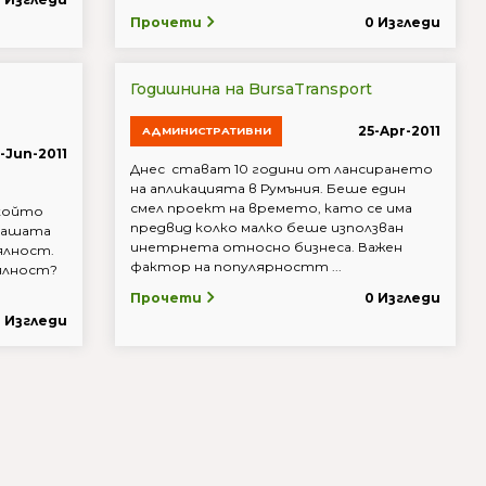
Прочети
0 Изгледи
Годишнина на BursaTransport
25-Apr-2011
АДМИНИСТРАТИВНИ
1-Jun-2011
Днес стават 10 години от лансирането
на апликацията в Румъния. Беше един
смел проект на времето, като се има
 който
предвид колко малко беше използван
нашата
инетрнета относно бизнеса. Важен
оялност.
фактор на популярностт ...
ялност?
Прочети
0 Изгледи
0 Изгледи