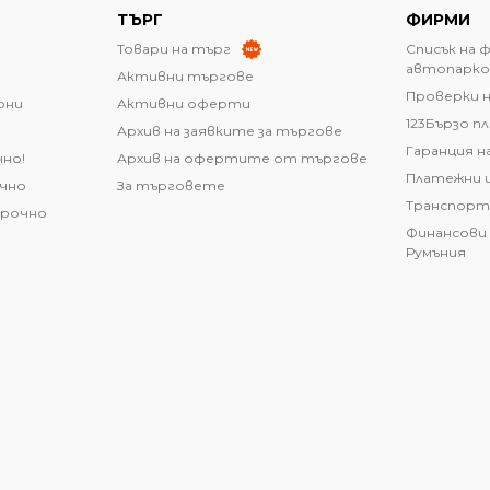
ТЪРГ
ФИРМИ
Товари на търг
Списък на 
автопарко
Активни търгове
Проверки н
они
Активни оферти
123Бързо п
Архив на заявките за търгове
Гаранция н
чно!
Архив на офертите от търгове
Платежни 
очно
За търговете
Транспорт
срочно
Финансови 
Румъния