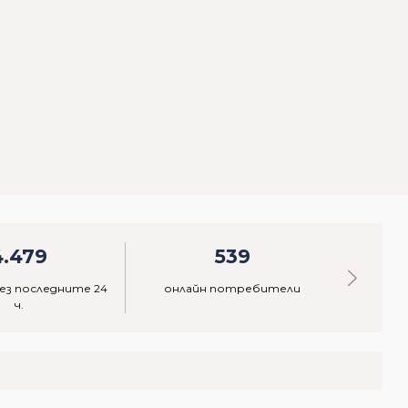
4.479
539
ез последните 24
онлайн потребители
акти
ч.