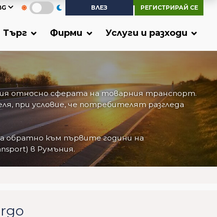
BG
ВЛЕЗ
РЕГИСТРИРАЙ СЕ
Търг
Фирми
Услуги и разходи
ития относно сферата на товарния транспорт.
я, при условие, че потребителят разгледа
та обратно към първите години на
sport) в Румъния.
argo