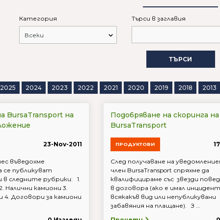
Категория
Търси в заглавия
ТЪРСИ
2025
2024
2023
2022
2021
2020
2019
2018
2013
а BursaTransport на
Подобряване на скоринга на
ложение
BursaTransport
23-Nov-2011
1
ПРОДУКТОВИ
нес въведохме
След получаване на уведомлени
 се публикуват
член BursaTransport спряхме да
 в следните рубрики: 1.
квалифицираме със звезди пове
2. Налични камиони 3.
в договора (ако е имал инциден
 4. Договори за камиони
всякакъв вид или непубликувани
забавяния на плащане). З ...
0 Изгледи
Прочети