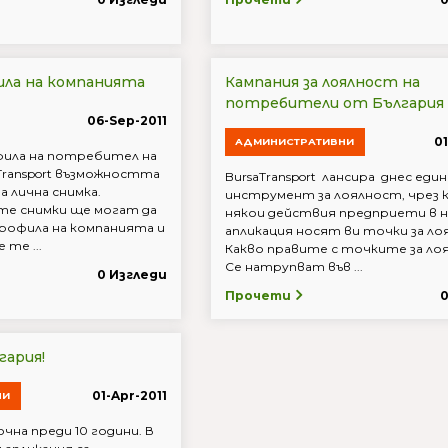
ила на компанията
Кампания за лоялност на
потребители от България
06-Sep-2011
0
АДМИНИСТРАТИВНИ
фила на потребител на
Transport възможността
BursaTransport лансира днес един
а лична снимка.
инструмент за лоялност, чрез
е снимки ще могат да
някои действия предприети в 
профила на компанията и
апликация носят ви точки за л
те ...
Какво правите с точките за ло
Се натрупват във ...
0 Изгледи
Прочети
гария!
01-Apr-2011
НИ
почна преди 10 години. В