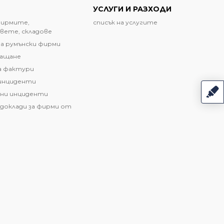
УСЛУГИ И РАЗХОДИ
фирмите,
списък на услугите
вете, складове
а румънски фирми
лащане
а фактури
инциденти
ни инциденти
доклади за фирми от