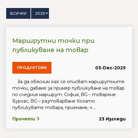
ВСИЧКИ
2025
Маршрутни точки при
публикуване на товар
03-Dec-2025
ПРОДУКТОВИ
За да обясним как се описват маршрутните
точки, даваме за пример публикуване на товар
по следния маршрут: София, BG – товарене
Бургас, BG – разтоварване Когато
публикувате товара, приемаме, ч ...
Прочети
23 Изгледи