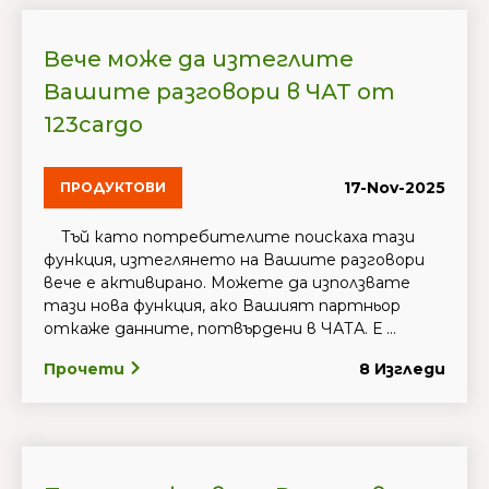
Вече може да изтеглите
Вашите разговори в ЧАТ от
123cargo
17-Nov-2025
ПРОДУКТОВИ
Тъй като потребителите поискаха тази
функция, изтеглянето на Вашите разговори
вече е активирано. Можете да използвате
тази нова функция, ако Вашият партньор
откаже данните, потвърдени в ЧАТА. Е ...
Прочети
8 Изгледи