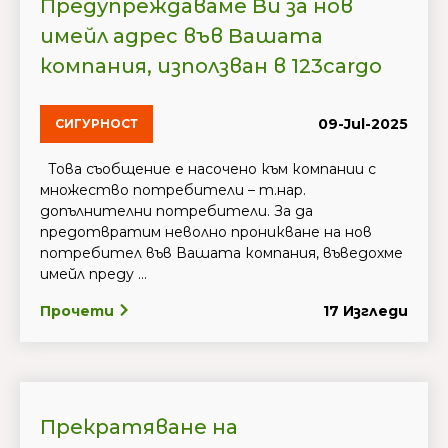
Предупреждаваме Ви за нов
имейл адрес във Вашата
компания, използван в 123cargo
09-Jul-2025
СИГУРНОСТ
Това съобщение е насочено към компании с
множество потребители – т.нар.
допълнителни потребители. За да
предотвратим неволно проникване на нов
потребител във Вашата компания, въведохме
имейл преду ...
Прочети
17 Изгледи
Прекратяване на