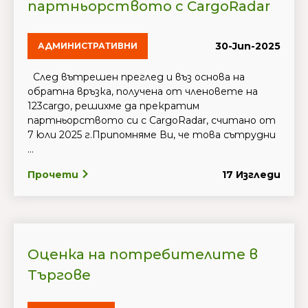
партньорството с CargoRadar
30-Jun-2025
АДМИНИСТРАТИВНИ
След вътрешен преглед и въз основа на
обратна връзка, получена от членовете на
123cargo, решихме да прекратим
партньорството си с CargoRadar, считано от
7 юли 2025 г.Припомняме Ви, че това сътрудни
...
Прочети
17 Изгледи
Оценка на потребителите в
Търгове