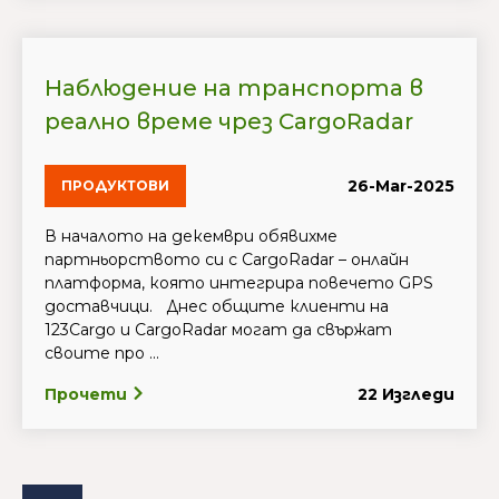
Наблюдение на транспорта в
реално време чрез CargoRadar
26-Mar-2025
ПРОДУКТОВИ
В началото на декември обявихме
партньорството си с CargoRadar – онлайн
платформа, която интегрира повечето GPS
доставчици. Днес общите клиенти на
123Cargo и CargoRadar могат да свържат
своите про ...
Прочети
22 Изгледи