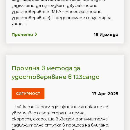
задължени да използват двуфакторно
удостоверяване (MFA – многофакторно
удостоверяване). Предприемаме тази мярка,
защо ...
Прочети
19 Изгледи
Промяна в метода за
удостоверяване в 123cargo
17-Apr-2025
СИГУРНОСТ
Тъй като напоследък фишинг атаките се
увеличават със застрашителна
скорост, скоро, ще въведем допълнителна
задължителна стъпка в процеса на влизане.