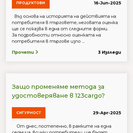
16-Jun-2025
ПРОДУКТОВИ
Въз основа на историята на действията на
потребителя в търговете, неговата оценка
ще се показва в една от следните форми.
За подробности относно оценката на
потребителя в търгове изпо ...
Прочети
3 Изгледи
Защо променяме метода за
удостоверяване в 123cargo?
29-Apr-2025
СИГУРНОСТ
От днес, постепенно, в рамките на една
седмица, всички потребители, ще бъдат